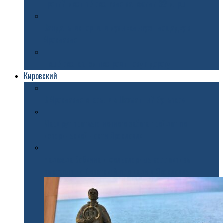
третий мост в Ярославле заложили 32 млрд
Вандалы испортили музыкальную площадку в
Ярославле
Под Ярославлем построят новую дорогу
Кировский
В Ярославле открыли «Шахматный бульвар»
Маршрут третьего ночного забега пройдет по
исторической части Ярославля
Надежда Бабкина и фольклорные коллективы
выступят на Советской площади в Ярославле