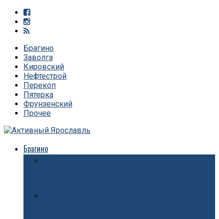
Брагино
Заволга
Кировский
Нефтестрой
Перекоп
Пятерка
Фрунзенский
Прочее
Брагино
В Ярославле разрешили купаться только на одном
пляже
В парке 30-летия Победы в Ярославле появится