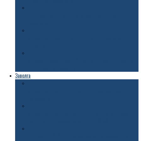
новая 4-метровая ель
На аллее Ивана Ткаченко в Ярославле начали
засеивать газон
В Ярославле велосипедист погиб под колесами
иномарки
В Дзержинском районе Ярославле открыли памятный
знак Николаю Труфанову
Заволга
В Ярославле женщина попала под колеса двух
автомобилей
В Ярославле могут временно исключить остановку
«Кинотеатр «Аврора» из маршрута №68
Построят к 2029 году: в федеральном бюджете на