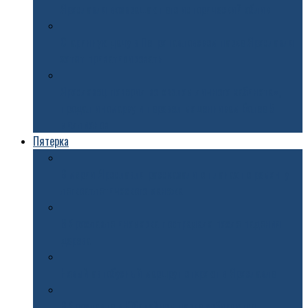
Ярославля возвращают его исторический облик
Старинную дачу в Петропавловском парке Ярославля
хотят приватизировать
Ярославец поверил во «взлом личного кабинета»,
продал иномарку и перевел мошенникам более 5
миллионов
Пятерка
В мэрии Ярославля рассказали о планах по ремонту
легкоатлетического манежа
В Ярославле иномарка пострадала после падения
дерева
Новый автобусный маршрут откроют в Ярославле
В Ярославле в Юбилейном парке собираются