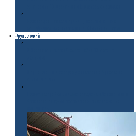
установить 10 шезлонгов и 5 световых деревьев
Ярославцам назвали причину переполненных
контейнеров для вторсырья в Юбилейном парке
Фрунзенский
В Ярославле грузовой фургон сбил 13-летнего
мальчика
В пристроенном корпусе у аквапарка в Ярославле
открыли отель
Проект застройки бывшего стадиона «Локомотив» в
Ярославле получил положительное заключение
экспертизы