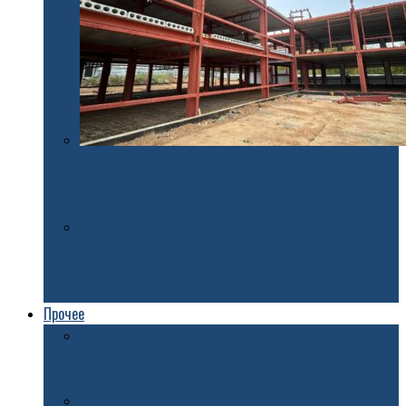
В поликлинике на улице Гоголя в Ярославле
приступят к внутренним работам после монтажа
кровли
В Ярославле определили подрядчика для
благоустройства территории у новой поликлиники на
улице Гоголя
Прочее
В Ярославской области вырастят пивоваренный
ячмень для «Балтики»