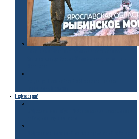
Памятник основателю туристического маршрута
Золотое кольцо России Юрию Бычкову появится в
Ярославле
На улице Первомайской в Ярославле начался
гарантийный ремонт
Нефтестрой
В Ярославле автобусы №97с заменили завершившее
работу маршрутное такси
В Ярославле выпавший из окна трехлетний ребенок