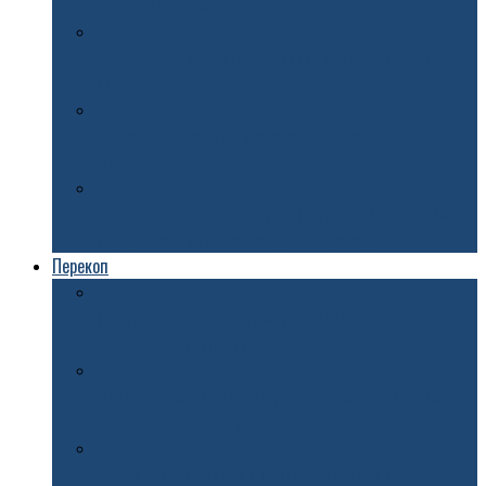
госпитализирован
В Ярославле в Крестах появится семейный мини-
сквер
В Ярославле капитально отремонтировали улицу
Гагарина
В Ярославле на Московском проспекте собираются
вернуть наземные пешеходные переходы
Перекоп
У Петропавловского парка в Ярославле ограничат
движение транспорта
Житель Ярославля украл у сожительницы золотые
украшения на 200 тысяч рублей
«Голландскому саду» в Петропавловском парке