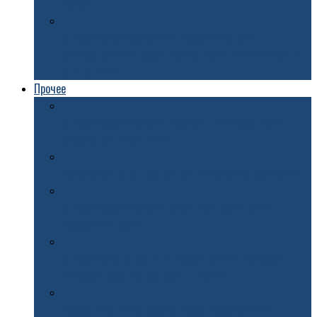
кровли
В Ярославле определили подрядчика для
благоустройства территории у новой поликлиники на
улице Гоголя
Прочее
В Ярославской области вырастят пивоваренный
ячмень для «Балтики»
Ярославцев ждут два салюта на майские праздники
В Ярославской области масочный режим могут
временно отменить
В Ярославле наградили победителей и призеров
конкурса «Экспортер года — 2021»
Первая партия автобусов новых перевозчиков