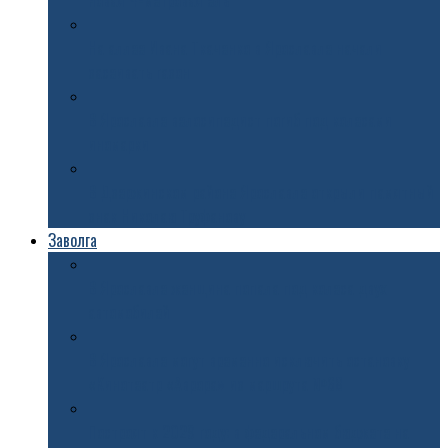
новая 4-метровая ель
На аллее Ивана Ткаченко в Ярославле начали
засеивать газон
В Ярославле велосипедист погиб под колесами
иномарки
В Дзержинском районе Ярославле открыли памятный
знак Николаю Труфанову
Заволга
В Ярославле женщина попала под колеса двух
автомобилей
В Ярославле могут временно исключить остановку
«Кинотеатр «Аврора» из маршрута №68
Построят к 2029 году: в федеральном бюджете на