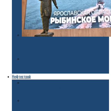
Памятник основателю туристического маршрута
Золотое кольцо России Юрию Бычкову появится в
Ярославле
На улице Первомайской в Ярославле начался
гарантийный ремонт
Нефтестрой
В Ярославле автобусы №97с заменили завершившее
работу маршрутное такси
В Ярославле выпавший из окна трехлетний ребенок