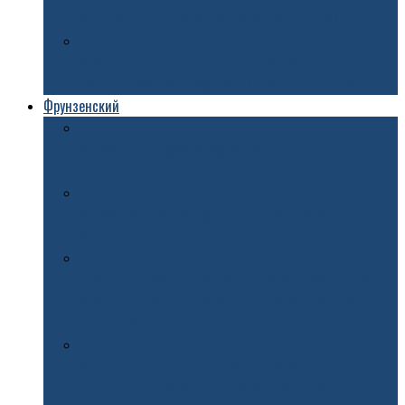
установить 10 шезлонгов и 5 световых деревьев
Ярославцам назвали причину переполненных
контейнеров для вторсырья в Юбилейном парке
Фрунзенский
В Ярославле грузовой фургон сбил 13-летнего
мальчика
В пристроенном корпусе у аквапарка в Ярославле
открыли отель
Проект застройки бывшего стадиона «Локомотив» в
Ярославле получил положительное заключение
экспертизы
В поликлинике на улице Гоголя в Ярославле
приступят к внутренним работам после монтажа