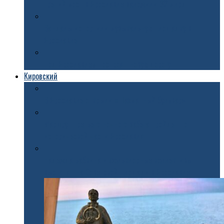
третий мост в Ярославле заложили 32 млрд
Вандалы испортили музыкальную площадку в
Ярославле
Под Ярославлем построят новую дорогу
Кировский
В Ярославле открыли «Шахматный бульвар»
Маршрут третьего ночного забега пройдет по
исторической части Ярославля
Надежда Бабкина и фольклорные коллективы
выступят на Советской площади в Ярославле