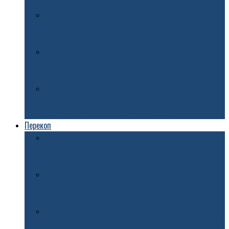
госпитализирован
В Ярославле в Крестах появится семейный мини-
сквер
В Ярославле капитально отремонтировали улицу
Гагарина
В Ярославле на Московском проспекте собираются
вернуть наземные пешеходные переходы
Перекоп
Житель Ярославля украл у сожительницы золотые
украшения на 200 тысяч рублей
«Голландскому саду» в Петропавловском парке
Ярославля возвращают его исторический облик
Старинную дачу в Петропавловском парке Ярославля