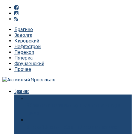
Брагино
Заволга
Кировский
Нефтестрой
Перекоп
Пятерка
Фрунзенский
Прочее
Брагино
В Ярославле разрешили купаться только на одном
пляже
В парке 30-летия Победы в Ярославле появится