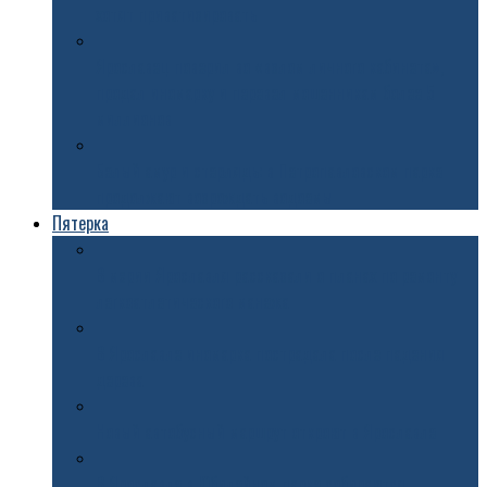
хотят приватизировать
Ярославец поверил во «взлом личного кабинета»,
продал иномарку и перевел мошенникам более 5
миллионов
Белый амур и стерлядь: в Петропавловском парке
продолжают возрождать водоемы
Пятерка
В мэрии Ярославля рассказали о планах по ремонту
легкоатлетического манежа
В Ярославле иномарка пострадала после падения
дерева
Новый автобусный маршрут откроют в Ярославле
В Ярославле в Юбилейном парке собираются