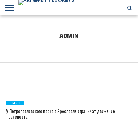
БРАГИНО
ЗАВОЛГА
КИРОВСКИЙ
НЕФТЕСТРОЙ
ПЕРЕКОП
ПЯТЕРКА
ФРУНЗЕНСКИЙ
ПРОЧЕЕ
ADMIN
ПЕРЕКОП
У Петропавловского парка в Ярославле ограничат движение
транспорта