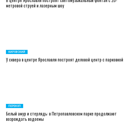
В центре Ярославля построят светомузыкальный фонтан с 20-
метровой струей и лазерным шоу
КИРОВСКИЙ
У сквера в центре Ярославля построят деловой центр с парковкой
ПЕРЕКОП
Белый амур и стерлядь: в Петропавловском парке продолжают
возрождать водоемы