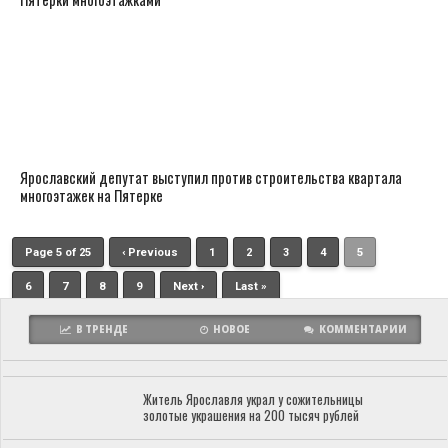
Ярославский депутат выступил против строительства квартала
многоэтажек на Пятерке
Page 5 of 25
‹ Previous
1
2
3
4
5
6
7
8
9
Next ›
Last »
В ТРЕНДЕ
НОВОЕ
КОММЕНТАРИИ
Житель Ярославля украл у сожительницы
золотые украшения на 200 тысяч рублей