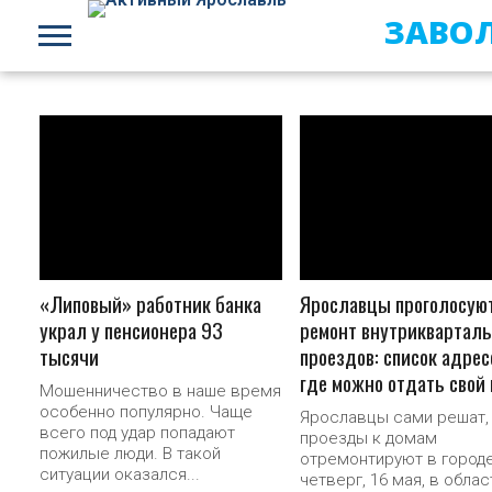
ЗАВО
ПОДРОБНЕЕ
ПОДРОБНЕЕ
«Липовый» работник банка
Ярославцы проголосуют
украл у пенсионера 93
ремонт внутриквартал
тысячи
проездов: список адрес
где можно отдать свой 
Мошенничество в наше время
особенно популярно. Чаще
Ярославцы сами решат,
всего под удар попадают
проезды к домам
пожилые люди. В такой
отремонтируют в городе
ситуации оказался...
четверг, 16 мая, в обла