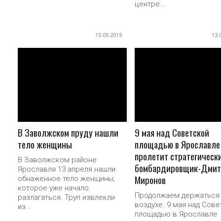
центре...
15.05.2019
13.
ПОДРОБНЕЕ
ПОДРОБНЕЕ
В Заволжском пруду нашли
9 мая над Советской
тело женщины
площадью в Ярославле
пролетит стратегическ
В Заволжском районе
бомбардировщик-Дмит
Ярославля 13 апреля нашли
Миронов
обнаженное тело женщины,
которое уже начало
Продолжаем держаться
разлагаться. Труп извлекли
воздухе. 9 мая над Сове
из...
площадью в Ярославле