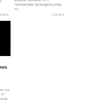
ведомства вместе с
й
газовиками проводили рейд
по...
.
04.2019
12.04.2019
иона
и, а в
 от
онов