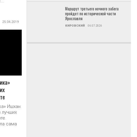
..
Маршрут третьего ночного забега
пройдет по исторической части
Ярославля
25.04.2019
КИРОВСКИЙ
06.07.2026
Е
ика»
их
рте
ка» Ишхан
з лучших
те.
ла сама