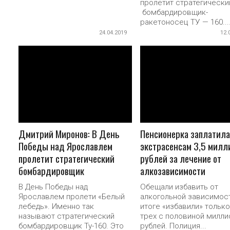
пролетит стратегически
бомбардировщик-
ракетоносец ТУ — 160...
24.04.2019
12.
ПОДРОБНЕЕ
ПОДРОБНЕЕ
Дмитрий Миронов: В День
Пенсионерка заплатила
Победы над Ярославлем
экстрасенсам 3,5 милл
пролетит стратегический
рублей за лечение от
бомбардировщик
алкозависимости
В День Победы над
Обещали избавить от
Ярославлем пролети «Белый
алкогольной зависимост
лебедь». Именно так
итоге «избавили» только
называют стратегический
трех с половиной милли
бомбардировщик Ту-160. Это
рублей. Полиция...