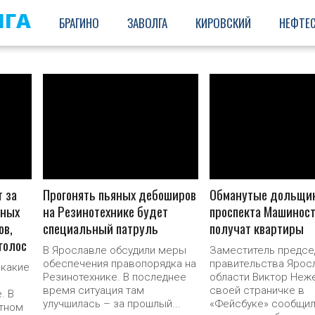
ЛГА
БРАГИНО
ЗАВОЛГА
КИРОВСКИЙ
НЕФТЕ
ПОДРОБНЕЕ
ПОДРОБНЕ
 за
Прогонять пьяных дебоширов
Обманутые дольщик
ьных
на Резинотехнике будет
проспекта Машинос
ов,
специальный патруль
получат квартиры
голос
В Ярославле обсудили меры
Заместитель предсе
обеспечения правопорядка на
правительства Ярос
 какие
Резинотехнике. В последнее
области Виктор Неж
время ситуация там
своей страничке в
. В
улучшилась – за прошлый...
«Фейсбуке» сообщил
стном