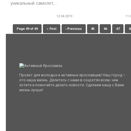
уникальный самолет,...
12.04.2019
11.
Page 49 of 49
« First
‹ Previous
45
46
47
4
Проект для молодых и активных ярославцев! Наш город –
это наша жизнь. Делитесь с нами в соцсетях всем, чем
хотите и помогайте делать новости. Сделаем нашу с Вами
жизнь лучше!