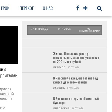
СТРОЙ
ПЕРЕКОП
О НАС
ПЯТЕРКА
ФРУНЗЕНСКИЙ
ПРОЧ
В ТРЕНДЕ
НОВОЕ
КОММЕНТАРИИ
Е
Житель Ярославля украл у
сожительницы золотые украшения
на 200 тысяч рублей
и с
ПЕРЕКОП
15.07.2026
троителей
В Ярославле женщина попала под
колеса двух автомобилей
ЗАВОЛГА
07.07.2026
дателя
лавской
енец на
В Ярославле открыли «Шахматный
бульвар»
и о
КИРОВСКИЙ
06.07.2026