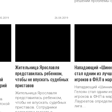
решении проблемы с.
05.2019
26.04.2019
ПОДРОБНЕЕ
ПОДРОБНЕ
Жительница Ярославля
Нападающий «Шинн
представилась ребенком,
стал одним из лучш
ий
чтобы не впускать судебных
игроков в ФНЛ в ма
рий
приставов
Нападающий «Шинни
Гелоян стал одним и
Жительница Ярославля
игроков в ФНЛ в мар
представилась ребенком,
 в
Лауреатов определи
чтобы не впускать судебных
тской
лига....
приставов. Сотрудники