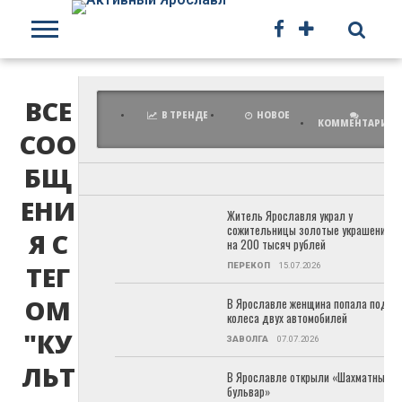
БРАГ
О
НАС
ЗАВО
ВСЕ
В ТРЕНДЕ
НОВОЕ
КОММЕНТАРИИ
СОО
КИРО
БЩ
ЕНИ
Житель Ярославля украл у
НЕФТ
сожительницы золотые украшения
Я С
на 200 тысяч рублей
ТЕГ
ПЕРЕКОП
15.07.2026
ПЕРЕ
ОМ
В Ярославле женщина попала под
колеса двух автомобилей
ПЯТЕ
"КУ
ЗАВОЛГА
07.07.2026
ЛЬТ
В Ярославле открыли «Шахматный
ФРУН
бульвар»