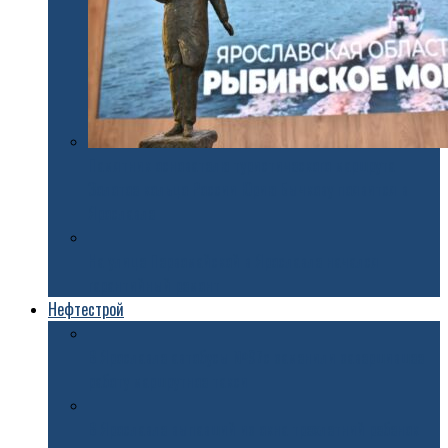
Памятник основателю туристического маршрута
Золотое кольцо России Юрию Бычкову появится в
Ярославле
На улице Первомайской в Ярославле начался
гарантийный ремонт
Нефтестрой
В Ярославле автобусы №97с заменили завершившее
работу маршрутное такси
В Ярославле выпавший из окна трехлетний ребенок