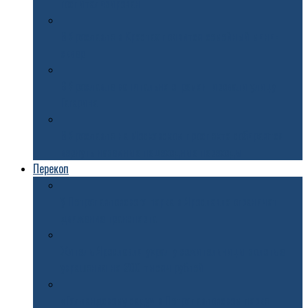
госпитализирован
В Ярославле в Крестах появится семейный мини-
сквер
В Ярославле капитально отремонтировали улицу
Гагарина
В Ярославле на Московском проспекте собираются
вернуть наземные пешеходные переходы
Перекоп
У Петропавловского парка в Ярославле ограничат
движение транспорта
Житель Ярославля украл у сожительницы золотые
украшения на 200 тысяч рублей
«Голландскому саду» в Петропавловском парке