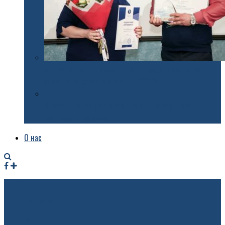
В Ярославле наградили победителей и призеров
конкурса «Экспортер года — 2021»
Первая партия автобусов новых перевозчиков
приехала в Ярославль
О нас
Facebook