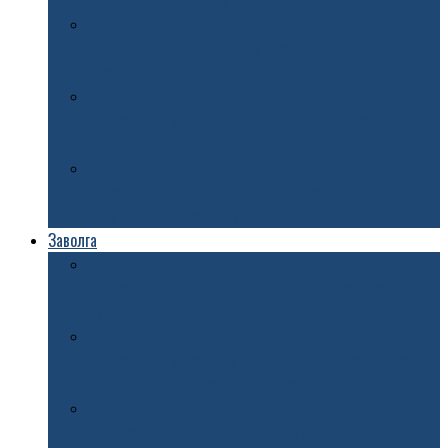
новая 4-метровая ель
На аллее Ивана Ткаченко в Ярославле начали
засеивать газон
В Ярославле велосипедист погиб под колесами
иномарки
В Дзержинском районе Ярославле открыли памятный
знак Николаю Труфанову
Заволга
В Ярославле женщина попала под колеса двух
автомобилей
В Ярославле могут временно исключить остановку
«Кинотеатр «Аврора» из маршрута №68
Построят к 2029 году: в федеральном бюджете на