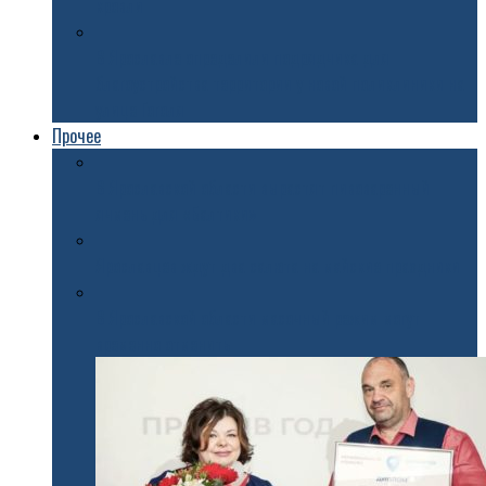
кровли
В Ярославле определили подрядчика для
благоустройства территории у новой поликлиники на
улице Гоголя
Прочее
В Ярославской области вырастят пивоваренный
ячмень для «Балтики»
Ярославцев ждут два салюта на майские праздники
В Ярославской области масочный режим могут
временно отменить