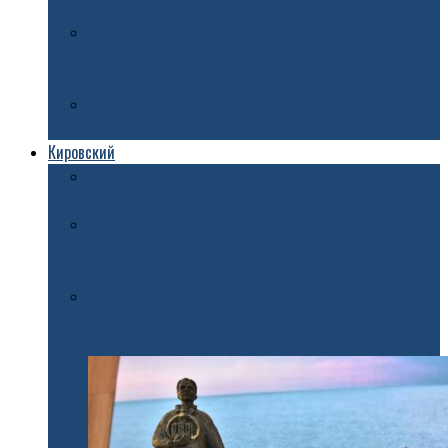
третий мост в Ярославле заложили 32 млрд
Вандалы испортили музыкальную площадку в
Ярославле
Под Ярославлем построят новую дорогу
Кировский
В Ярославле открыли «Шахматный бульвар»
Маршрут третьего ночного забега пройдет по
исторической части Ярославля
Надежда Бабкина и фольклорные коллективы
выступят на Советской площади в Ярославле