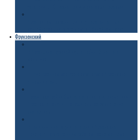
установить 10 шезлонгов и 5 световых деревьев
Ярославцам назвали причину переполненных
контейнеров для вторсырья в Юбилейном парке
Фрунзенский
В Ярославле грузовой фургон сбил 13-летнего
мальчика
В пристроенном корпусе у аквапарка в Ярославле
открыли отель
Проект застройки бывшего стадиона «Локомотив» в
Ярославле получил положительное заключение
экспертизы
В поликлинике на улице Гоголя в Ярославле
приступят к внутренним работам после монтажа