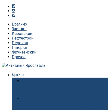
Брагино
Заволга
Кировский
Нефтестрой
Перекоп
Пятерка
Фрунзенский
Прочее
Брагино
В Ярославле разрешили купаться только на одном
пляже
В парке 30-летия Победы в Ярославле появится