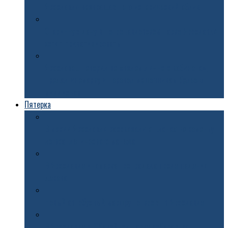
Ярославля возвращают его исторический облик
Старинную дачу в Петропавловском парке Ярославля
хотят приватизировать
Ярославец поверил во «взлом личного кабинета»,
продал иномарку и перевел мошенникам более 5
миллионов
Пятерка
В мэрии Ярославля рассказали о планах по ремонту
легкоатлетического манежа
В Ярославле иномарка пострадала после падения
дерева
Новый автобусный маршрут откроют в Ярославле
В Ярославле в Юбилейном парке собираются