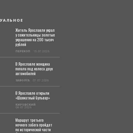
УАЛЬНОЕ
Житель Ярославля украл
у сожительницы золотые
украшения на 200 тысяч
рублей
ПЕРЕКОП
15.07.2026
В Ярославле женщина
попала под колеса двух
автомобилей
ЗАВОЛГА
07.07.2026
В Ярославле открыли
«Шахматный бульвар»
КИРОВСКИЙ
06.07.2026
Маршрут третьего
ночного забега пройдет
по исторической части