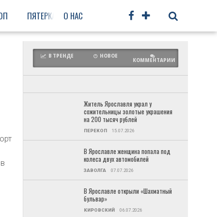
ОП
ПЯТЕРКА
О НАС
ФРУНЗЕНСКИЙ
ПРОЧЕЕ
В ТРЕНДЕ
НОВОЕ
КОММЕНТАРИИ
Житель Ярославля украл у
сожительницы золотые украшения
на 200 тысяч рублей
ПЕРЕКОП
15.07.2026
орт
В Ярославле женщина попала под
колеса двух автомобилей
 в
ЗАВОЛГА
07.07.2026
В Ярославле открыли «Шахматный
а
бульвар»
КИРОВСКИЙ
06.07.2026