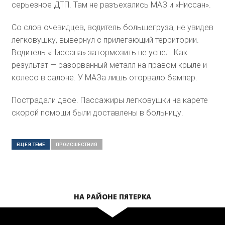
серьезное ДТП. Там не разъехались МАЗ и «Ниссан».
Со слов очевидцев, водитель большегруза, не увидев
легковушку, вывернул с прилегающий территории.
Водитель «Ниссана» затормозить не успел. Как
результат — разорванный металл на правом крыле и
колесо в салоне. У МАЗа лишь оторвало бампер.
Пострадали двое. Пассажиры легковушки на карете
скорой помощи были доставлены в больницу.
ЕЩЕ В ТЕМЕ
ПРОИСШЕСТВИЯ
НА РАЙОНЕ ПЯТЕРКА