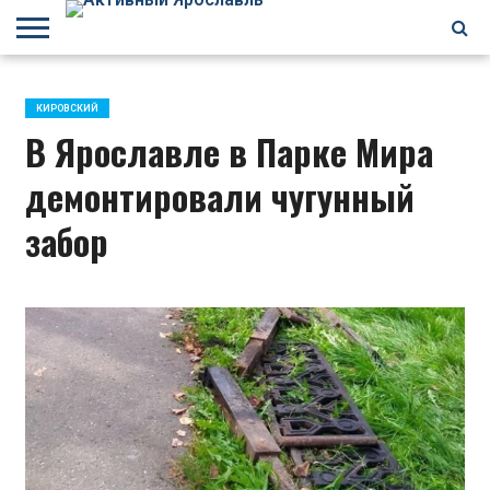
БРАГИНО
ЗАВОЛГА
КИРОВСКИЙ
НЕФТЕСТРОЙ
ПЕРЕКОП
ПЯТЕРКА
ФРУНЗЕНСКИЙ
ПРОЧЕЕ
КИРОВСКИЙ
В Ярославле в Парке Мира
демонтировали чугунный
забор