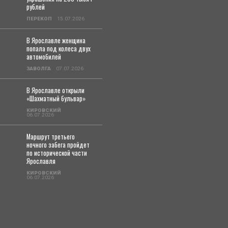
рублей
ПЕРЕКОП
15.07.2026
В Ярославле женщина
попала под колеса двух
автомобилей
ЗАВОЛГА
07.07.2026
В Ярославле открыли
«Шахматный бульвар»
КИРОВСКИЙ
06.07.2026
Маршрут третьего
ночного забега пройдет
по исторической части
Ярославля
КИРОВСКИЙ
06.07.2026