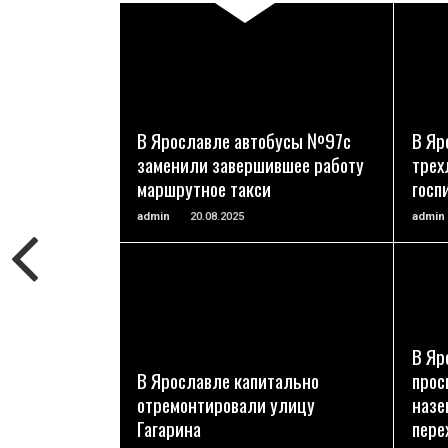
ПОДРОБНЕЕ
В Ярославле автобусы №97с
В Яр
заменили завершившее работу
трех
маршрутное такси
госп
admin
20.08.2025
admin
ПОДРОБНЕЕ
В Яр
В Ярославле капитально
прос
отремонтировали улицу
назе
Гагарина
пере