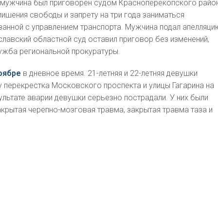
 мужчина был приговорен судом Красноперекопского район
 лишения свободы и запрету на три года заниматься
занной с управлением транспорта. Мужчина подал апелляци
славский областной суд оставил приговор без изменений,
ужба региональной прокуратуры.
оябре
в дневное время. 21-летняя и 22-летняя девушки
у перекрестка Московского проспекта и улицы Гагарина на
зультате аварии девушки серьезно пострадали. У них были
крытая черепно-мозговая травма, закрытая травма таза и