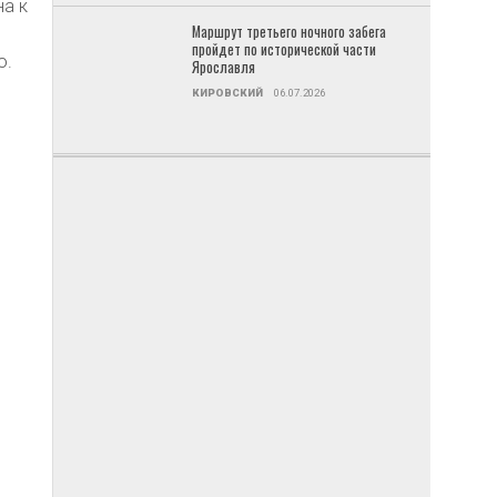
а к
Маршрут третьего ночного забега
пройдет по исторической части
ю.
Ярославля
КИРОВСКИЙ
06.07.2026