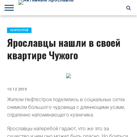
БРАГИНО
ЗАВОЛГА
КИРОВСКИЙ
НЕФТЕСТРОЙ
ПЕРЕКОП
ПЯТЕРКА
ФРУНЗЕНСКИЙ
ПРОЧЕЕ
НЕФТЕСТРОЙ
Ярославцы нашли в своей
квартире Чужого
10.12.2019
Жители Нефтестроя поделились в социальных сетях
снимком большого чудовища с длиннющими усами,
отдаленно напоминающего кузнечика.
Ярославцы наперебой гадают, что же это за
существо и чем оно может быть опасно. Но бояться