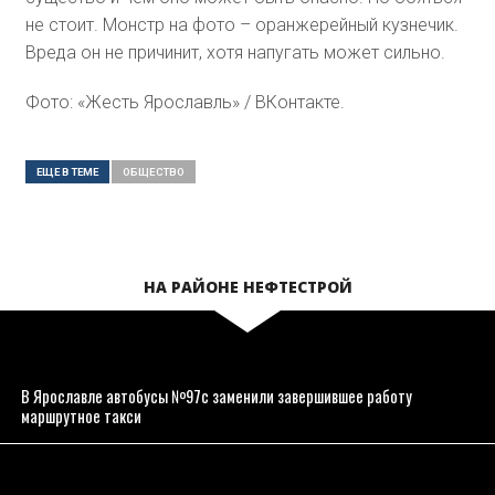
не стоит. Монстр на фото – оранжерейный кузнечик.
Вреда он не причинит, хотя напугать может сильно.
Фото: «Жесть Ярославль» / ВКонтакте.
ЕЩЕ В ТЕМЕ
ОБЩЕСТВО
НА РАЙОНЕ НЕФТЕСТРОЙ
В Ярославле автобусы №97с заменили завершившее работу
маршрутное такси