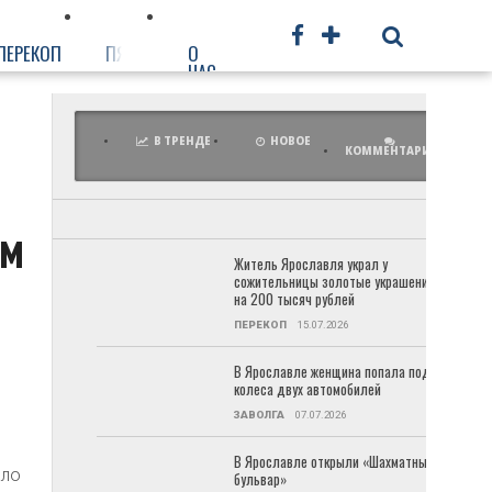
ПЕРЕКОП
ПЯТЕРКА
О
ФРУНЗЕНСКИЙ
ПРОЧЕЕ
НАС
В ТРЕНДЕ
НОВОЕ
КОММЕНТАРИИ
ом
Житель Ярославля украл у
сожительницы золотые украшения
на 200 тысяч рублей
ПЕРЕКОП
15.07.2026
В Ярославле женщина попала под
колеса двух автомобилей
ЗАВОЛГА
07.07.2026
В Ярославле открыли «Шахматный
ало
бульвар»