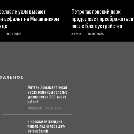
ославле укладывают
Петропавловский парк
й асфальт на Мышкинском
продолжает преображаться
зде
после благоустройства
18.05.2026
admin
16.05.2026
УАЛЬНОЕ
Житель Ярославля украл
у сожительницы золотые
украшения на 200 тысяч
рублей
ПЕРЕКОП
15.07.2026
В Ярославле женщина
попала под колеса двух
автомобилей