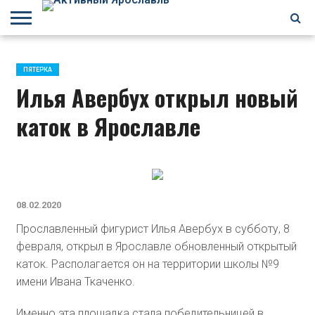
БРАГИНО
ЗАВОЛГА
КИРОВСКИЙ
НЕФТЕСТРОЙ
ПЕРЕКОП
ПЯТЕРКА
ФРУНЗЕНСКИЙ
ПРОЧЕЕ
ПЯТЕРКА
Илья Авербух открыл новый
каток в Ярославле
08.02.2020
Прославленный фигурист Илья Авербух в субботу, 8
февраля, открыл в Ярославле обновленный открытый
каток. Располагается он на территории школы №9
имени Ивана Ткаченко.
Именно эта площадка стала победительницей в