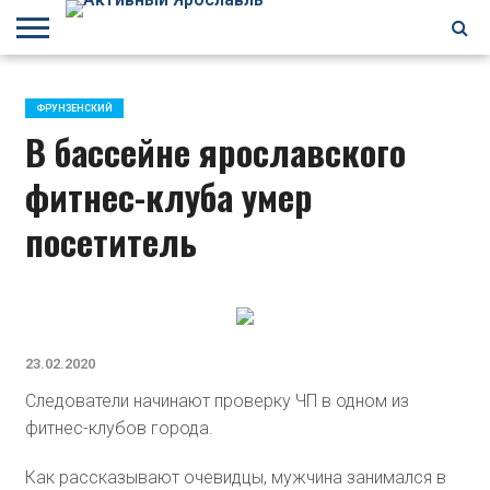
БРАГИНО
ЗАВОЛГА
КИРОВСКИЙ
НЕФТЕСТРОЙ
ПЕРЕКОП
ПЯТЕРКА
ФРУНЗЕНСКИЙ
ПРОЧЕЕ
ФРУНЗЕНСКИЙ
В бассейне ярославского
фитнес-клуба умер
посетитель
23.02.2020
Следователи начинают проверку ЧП в одном из
фитнес-клубов города.
Как рассказывают очевидцы, мужчина занимался в