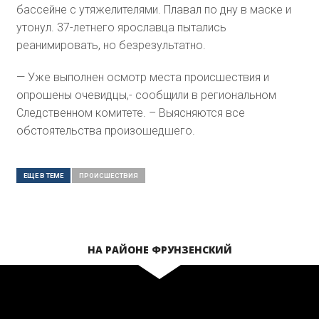
бассейне с утяжелителями. Плавал по дну в маске и
утонул. 37-летнего ярославца пытались
реанимировать, но безрезультатно.
— Уже выполнен осмотр места происшествия и
опрошены очевидцы,- сообщили в региональном
Следственном комитете. – Выясняются все
обстоятельства произошедшего.
ЕЩЕ В ТЕМЕ
ПРОИСШЕСТВИЯ
НА РАЙОНЕ ФРУНЗЕНСКИЙ