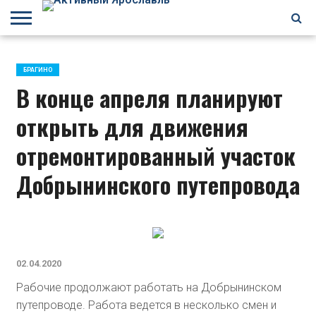
БРАГИНО
ЗАВОЛГА
КИРОВСКИЙ
НЕФТЕСТРОЙ
ПЕРЕКОП
ПЯТЕРКА
ФРУНЗЕНСКИЙ
ПРОЧЕЕ
БРАГИНО
В конце апреля планируют
открыть для движения
отремонтированный участок
Добрынинского путепровода
02.04.2020
Рабочие продолжают работать на Добрынинском
путепроводе. Работа ведется в несколько смен и