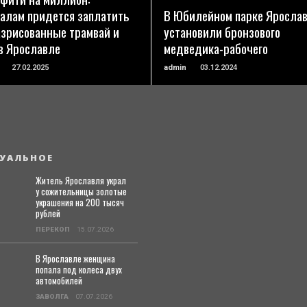
алам придется заплатить
В Юбилейном парке Яросла
азрисованные трамвай и
установили бронзового
в Ярославле
медведика-рабочего
27.02.2025
admin
03.12.2024
УАЛЬНОЕ
Житель Ярославля украл
у сожительницы золотые
украшения на 200 тысяч
рублей
ПЕРЕКОП
15.07.2026
В Ярославле женщина
попала под колеса двух
автомобилей
ЗАВОЛГА
07.07.2026