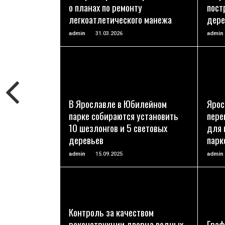
о планах по ремонту
пост
легкоатлетического манежа
дере
admin
31.03.2026
admin
ПОДРОБНЕЕ
В Ярославле в Юбилейном
Ярос
парке собираются установить
пере
10 шезлонгов и 5 световых
для 
деревьев
парк
admin
15.09.2025
admin
Контроль за качеством
ПОДРОБНЕЕ
реконструкции дворца водных
Граф