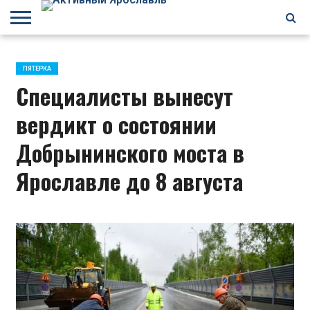
БРАГИНО
ЗАВОЛГА
КИРОВСКИЙ
НЕФТЕСТРОЙ
ПЕРЕКОП
ПЯТЕРКА
ФРУНЗЕНСКИЙ
ПРОЧЕЕ
ПЯТЕРКА
Специалисты вынесут
вердикт о состоянии
Добрынинского моста в
Ярославле до 8 августа