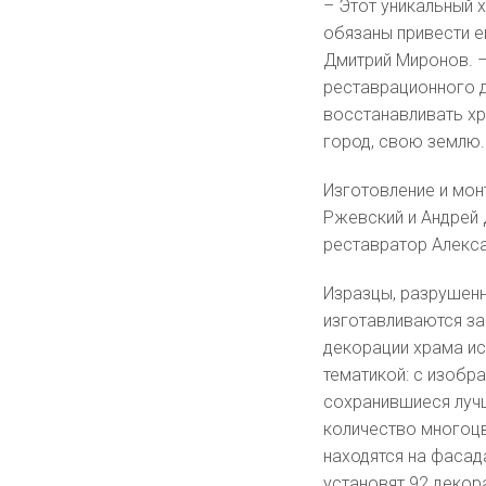
– Этот уникальный 
обязаны привести е
Дмитрий Миронов. –
реставрационного 
восстанавливать хр
город, свою землю.
Изготовление и мон
Ржевский и Андрей 
реставратор Алекс
Изразцы, разрушен
изготавливаются з
декорации храма и
тематикой: с изобра
сохранившиеся луч
количество многоцв
находятся на фасад
установят 92 декор