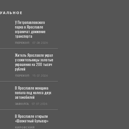
УАЛЬНОЕ
У Петропавловского
парка в Ярославле
ограничат движение
транспорта
ПЕРЕКОП
07.08.2026
Житель Ярославля украл
у сожительницы золотые
украшения на 200 тысяч
рублей
ПЕРЕКОП
15.07.2026
В Ярославле женщина
попала под колеса двух
автомобилей
ЗАВОЛГА
07.07.2026
В Ярославле открыли
«Шахматный бульвар»
КИРОВСКИЙ