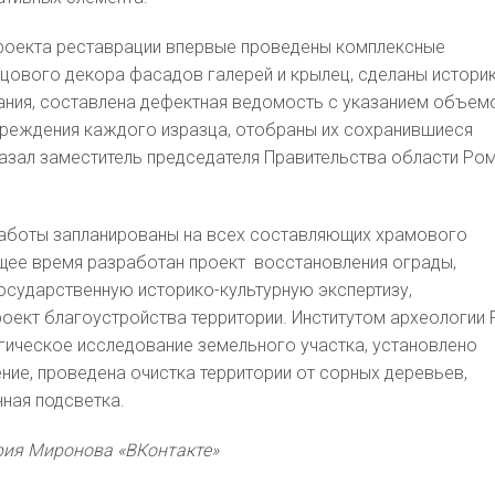
проекта реставрации впервые проведены комплексные
цового декора фасадов галерей и крылец, сделаны истори
ания, составлена дефектная ведомость с указанием объем
вреждения каждого изразца, отобраны их сохранившиеся
азал заместитель председателя Правительства области Ро
аботы запланированы на всех составляющих храмового
щее время разработан проект восстановления ограды,
осударственную историко-культурную экспертизу,
оект благоустройства территории. Институтом археологии 
ическое исследование земельного участка, установлено
ие, проведена очистка территории от сорных деревьев,
ная подсветка.​
рия Миронова «ВКонтакте»