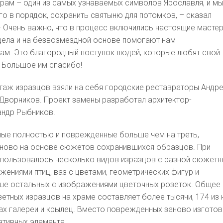
храм – один из самых узнаваемых символов Ярославля, и м
го в порядок, сохранить святыню для потомков, – сказал
 Очень важно, что в процесс включились настоящие масте
дела и на безвозмездной основе помогают нам
ам. Это благородный поступок людей, которые любят свой
 Большое им спасибо!
таж изразцов взяли на себя городские реставраторы Андр
Дворников. Проект замены разработал архитектор-
андр Рыбников.
ные полностью и поврежденные больше чем на треть,
аново на основе сюжетов сохранившихся образцов. При
спользовалось несколько видов изразцов с разной сюжетн
жениями птиц, ваз с цветами, геометрических фигур и
ше остальных с изображениями цветочных розеток. Общее
етных изразцов на храме составляет более тысячи, 174 из 
ах галереи и крылец. Вместо поврежденных заново изготов
ативных элемента.