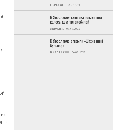
ы
ПЕРЕКОП
15.07.2026
ра
В Ярославле женщина попала под
колеса двух автомобилей
ЗАВОЛГА
07.07.2026
В Ярославле открыли «Шахматный
бульвар»
ей
КИРОВСКИЙ
06.07.2026
ой
них
ят и