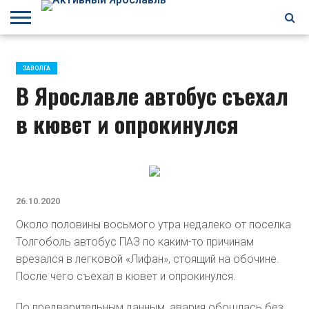
БРАГИНО
ЗАВОЛГА
КИРОВСКИЙ
НЕФТЕСТРОЙ
ПЕРЕКОП
ПЯТЕРКА
ФРУНЗЕНСКИЙ
ПРОЧЕЕ
ЗАВОЛГА
В Ярославле автобус съехал
в кювет и опрокинулся
26.10.2020
Около половины восьмого утра недалеко от поселка
Толгоболь автобус ПАЗ по каким-то причинам
врезался в легковой «Лифан», стоящий на обочине.
После чего съехал в кювет и опрокинулся.
По предварительным данным, авария обошлась без