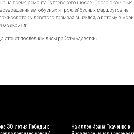
на на время ремонта Тутаевского шоссе. После окончания
 возвращения автобусных и троллейбусных маршрутов на
ажиропоток у девятого трамвая снизился, а потому в мэри
его закрытии.
да станет последним днем работы «девятки».
ПОДРОБНЕЕ
ПОДРОБНЕЕ
рке 30-летия Победы в
На аллее Ивана Ткаченко в
лавле появится новая 4-
Ярославле начали засеиват