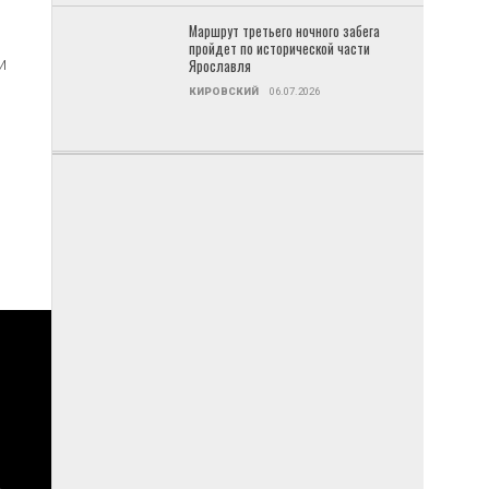
Маршрут третьего ночного забега
пройдет по исторической части
и
Ярославля
КИРОВСКИЙ
06.07.2026
ь