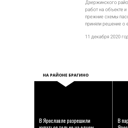
Дзержинского райо
работ на объекте и
прежние схемы пасс
приняли решение о 
11 декабря 2020 го
НА РАЙОНЕ БРАГИНО
ПОДРОБНЕЕ
В Ярославле разрешили
В па
купаться только на одном
Ярос