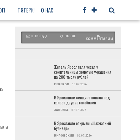
ОП
ПЯТЕРКА
О НАС
ФРУНЗЕНСКИЙ
ПРОЧЕЕ
В ТРЕНДЕ
НОВОЕ
КОММЕНТАРИИ
Житель Ярославля украл у
сожительницы золотые украшения
на 200 тысяч рублей
ПЕРЕКОП
15.07.2026
их
В Ярославле женщина попала под
колеса двух автомобилей
ЗАВОЛГА
07.07.2026
В Ярославле открыли «Шахматный
зала
бульвар»
КИРОВСКИЙ
06.07.2026