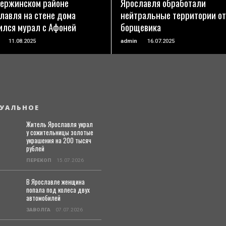
ержинском районе
Ярославля обработали
лавля на стене дома
нейтральные территории от
ился мурал с Афоней
борщевика
11.08.2025
admin
16.07.2025
УАЛЬНОЕ
Житель Ярославля украл
у сожительницы золотые
украшения на 200 тысяч
рублей
ПЕРЕКОП
15.07.2026
В Ярославле женщина
попала под колеса двух
автомобилей
ЗАВОЛГА
07.07.2026