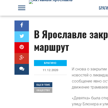
БРАГ
В Ярославле зак
маршрут
БРАГИНО
И снова о закрыти
11.12.2020
новостей о ликвида
сообщение явно ост
ЕЩЕ В ТЕМЕ
движение трамваев
ОБЩЕСТВО
«Девятка» была отк
улицу Блюхера и ул