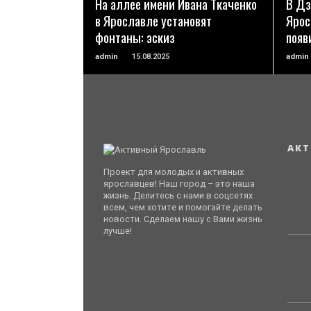
На аллее имени Ивана Ткаченко
В Дз
в Ярославле установят
Ярос
фонтаны: эскиз
появ
admin
15.08.2025
admin
АКТ
Проект для молодых и активных
ярославцев! Наш город – это наша
жизнь. Делитесь с нами в соцсетях
всем, чем хотите и помогайте делать
новости. Сделаем нашу с Вами жизнь
лучше!