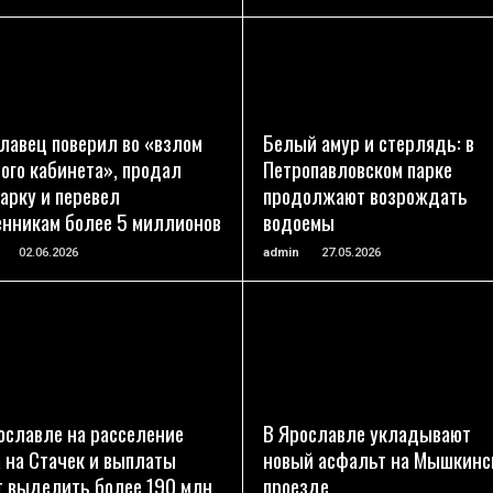
ПОДРОБНЕЕ
ПОДРОБНЕЕ
лавец поверил во «взлом
Белый амур и стерлядь: в
ого кабинета», продал
Петропавловском парке
арку и перевел
продолжают возрождать
нникам более 5 миллионов
водоемы
02.06.2026
admin
27.05.2026
ПОДРОБНЕЕ
ПОДРОБНЕЕ
ославле на расселение
В Ярославле укладывают
 на Стачек и выплаты
новый асфальт на Мышкинс
т выделить более 190 млн
проезде