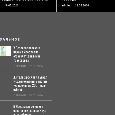
18.05.2026
admin
18.05.2026
УАЛЬНОЕ
У Петропавловского
парка в Ярославле
ограничат движение
транспорта
ПЕРЕКОП
07.08.2026
Житель Ярославля украл
у сожительницы золотые
украшения на 200 тысяч
рублей
ПЕРЕКОП
15.07.2026
В Ярославле женщина
попала под колеса двух
автомобилей