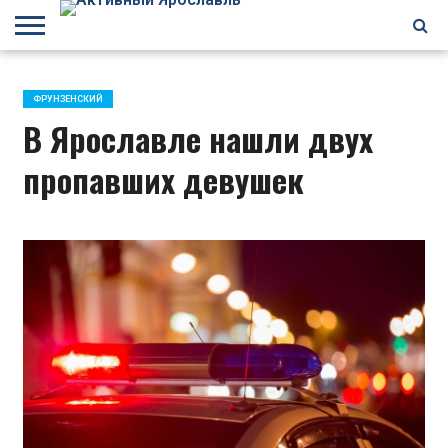
БРАГИНО
ЗАВОЛГА
КИРОВСКИЙ
НЕФТЕСТРОЙ
ПЕРЕКОП
ПЯТЕРКА
ФРУНЗЕНСКИЙ
ПРОЧЕЕ
ФРУНЗЕНСКИЙ
В Ярославле нашли двух
пропавших девушек