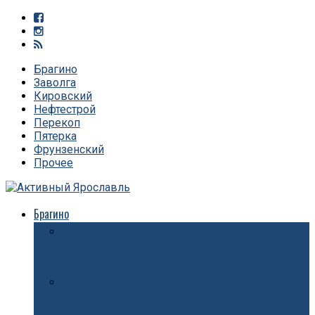
Брагино
Заволга
Кировский
Нефтестрой
Перекоп
Пятерка
Фрунзенский
Прочее
Брагино
В Ярославле разрешили купаться только на одном
пляже
В парке 30-летия Победы в Ярославле появится