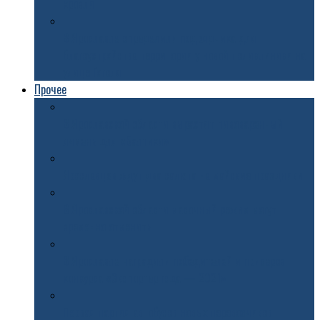
кровли
В Ярославле определили подрядчика для
благоустройства территории у новой поликлиники на
улице Гоголя
Прочее
В Ярославской области вырастят пивоваренный
ячмень для «Балтики»
Ярославцев ждут два салюта на майские праздники
В Ярославской области масочный режим могут
временно отменить
В Ярославле наградили победителей и призеров
конкурса «Экспортер года — 2021»
Первая партия автобусов новых перевозчиков