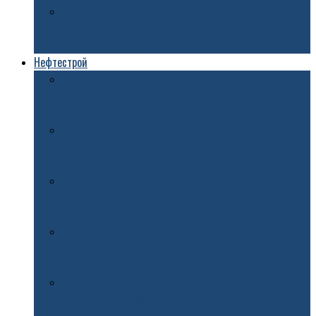
На улице Первомайской в Ярославле начался
гарантийный ремонт
Нефтестрой
В Ярославле автобусы №97с заменили завершившее
работу маршрутное такси
В Ярославле выпавший из окна трехлетний ребенок
госпитализирован
В Ярославле в Крестах появится семейный мини-
сквер
В Ярославле капитально отремонтировали улицу
Гагарина
В Ярославле на Московском проспекте собираются