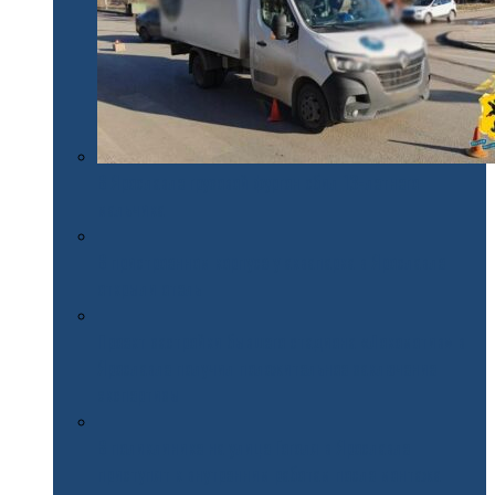
В Ярославле грузовой фургон сбил 13-летнего
мальчика
В пристроенном корпусе у аквапарка в Ярославле
открыли отель
Проект застройки бывшего стадиона «Локомотив» в
Ярославле получил положительное заключение
экспертизы
В поликлинике на улице Гоголя в Ярославле
приступят к внутренним работам после монтажа