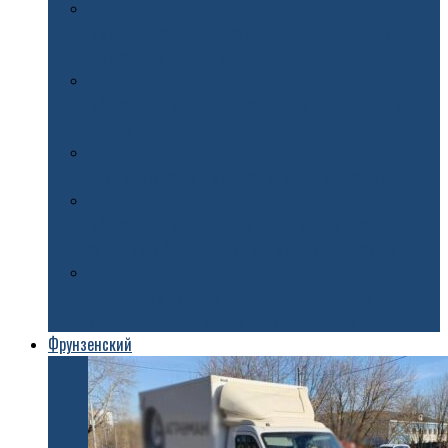
В мэрии Ярославля рассказали о планах по ремонту
легкоатлетического манежа
В Ярославле иномарка пострадала после падения
дерева
Новый автобусный маршрут откроют в Ярославле
В Ярославле в Юбилейном парке собираются
установить 10 шезлонгов и 5 световых деревьев
Ярославцам назвали причину переполненных
контейнеров для вторсырья в Юбилейном парке
Фрунзенский