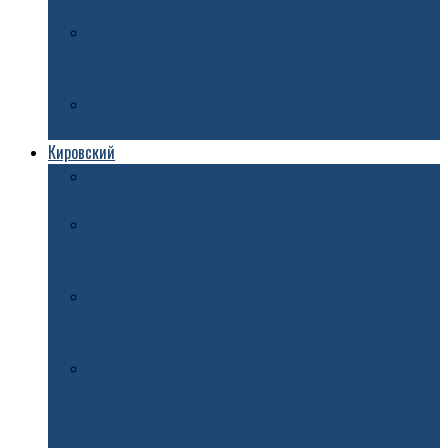
третий мост в Ярославле заложили 32 млрд
Вандалы испортили музыкальную площадку в
Ярославле
Под Ярославлем построят новую дорогу
Кировский
В Ярославле открыли «Шахматный бульвар»
Маршрут третьего ночного забега пройдет по
исторической части Ярославля
Надежда Бабкина и фольклорные коллективы
выступят на Советской площади в Ярославле
Памятник основателю туристического маршрута
Золотое кольцо России Юрию Бычкову появится в
Ярославле