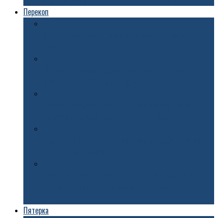
вернуть наземные пешеходные переходы
Перекоп
У Петропавловского парка в Ярославле ограничат
движение транспорта
Житель Ярославля украл у сожительницы золотые
украшения на 200 тысяч рублей
«Голландскому саду» в Петропавловском парке
Ярославля возвращают его исторический облик
Старинную дачу в Петропавловском парке Ярославля
хотят приватизировать
Ярославец поверил во «взлом личного кабинета»,
продал иномарку и перевел мошенникам более 5
миллионов
Пятерка