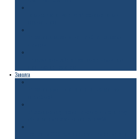
новая 4-метровая ель
На аллее Ивана Ткаченко в Ярославле начали
засеивать газон
В Ярославле велосипедист погиб под колесами
иномарки
В Дзержинском районе Ярославле открыли памятный
знак Николаю Труфанову
Заволга
В Ярославле женщина попала под колеса двух
автомобилей
В Ярославле могут временно исключить остановку
«Кинотеатр «Аврора» из маршрута №68
Построят к 2029 году: в федеральном бюджете на