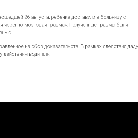
изошедшей 26 августа, ребенка доставили в больницу с
я черепно-мозговая травма». Полученные травмы были
знью.
правленное на сбор доказательств. В рамках следствия дад
 действиям водителя.
ПОДРОБНЕЕ
ПОДРОБНЕЕ