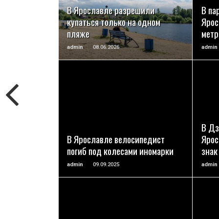
В Ярославле разрешили
В па
купаться только на одном
Ярос
пляже
метр
admin
08.06.2026
admin
ПОДРОБНЕЕ
В Дз
В Ярославле велосипедист
Ярос
погиб под колесами иномарки
знак
admin
09.09.2025
admin