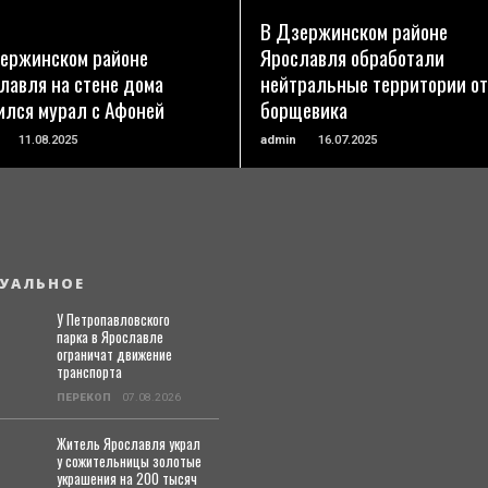
ПОДРОБНЕЕ
ПОДРОБНЕЕ
В Дзержинском районе
ержинском районе
Ярославля обработали
лавля на стене дома
нейтральные территории от
ился мурал с Афоней
борщевика
11.08.2025
admin
16.07.2025
УАЛЬНОЕ
У Петропавловского
парка в Ярославле
ограничат движение
транспорта
ПЕРЕКОП
07.08.2026
Житель Ярославля украл
у сожительницы золотые
украшения на 200 тысяч