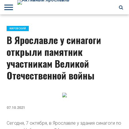
БРАГИНО
ЗАВОЛГА
КИРОВСКИЙ
НЕФТЕСТРОЙ
ПЕРЕКОП
ПЯТЕРКА
ФРУНЗЕНСКИЙ
ПРОЧЕЕ
КИРОВСКИЙ
В Ярославле у синагоги
открыли памятник
участникам Великой
Отечественной войны
07.10.2021
Сегодня, 7 октября, в Ярославле у здания синагоги по