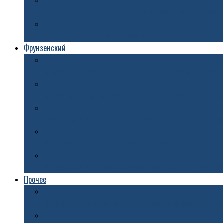
В Ярославле в Юбилейном парке собираются установить
Ярославцам назвали причину переполненных контейне
Фрунзенский
В Ярославле грузовой фургон сбил 13-летнего мальчика
В пристроенном корпусе у аквапарка в Ярославле откры
Проект застройки бывшего стадиона «Локомотив» в Яр
В поликлинике на улице Гоголя в Ярославле приступят
В Ярославле определили подрядчика для благоустройст
Прочее
В Ярославской области вырастят пивоваренный ячмен