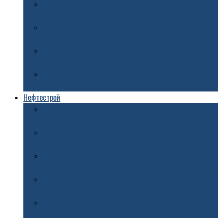
Маршрут третьего ночного забега пройдет по историче
Надежда Бабкина и фольклорные коллективы выступят
Памятник основателю туристического маршрута Золото
На улице Первомайской в Ярославле начался гарантий
Нефтестрой
В Ярославле автобусы №97с заменили завершившее раб
В Ярославле выпавший из окна трехлетний ребенок гос
В Ярославле в Крестах появится семейный мини-сквер
В Ярославле капитально отремонтировали улицу Гагари
В Ярославле на Московском проспекте собираются вер