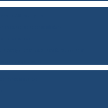
шения на 200 тысяч рублей
ля возвращают его исторический облик
тят приватизировать
ал иномарку и перевел мошенникам более 5 миллионов
должают возрождать водоемы
гкоатлетического манежа
ва