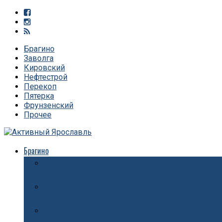
Брагино
Заволга
Кировский
Нефтестрой
Перекоп
Пятерка
Фрунзенский
Прочее
Брагино
В Ярославле разрешили купаться только на одном пля
В парке 30-летия Победы в Ярославле появится новая 