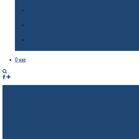
Ярославцев ждут два салюта на майские праздники
В Ярославской области масочный режим могут временн
В Ярославле наградили победителей и призеров конку
Первая партия автобусов новых перевозчиков приехала
О нас
Facebook
Instagram