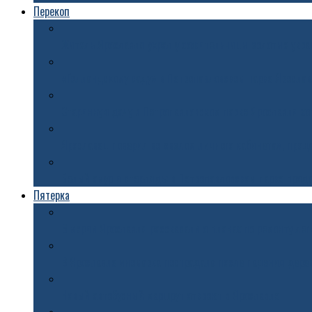
Перекоп
Житель Ярославля украл у сожительницы золотые укра
«Голландскому саду» в Петропавловском парке Ярослав
Старинную дачу в Петропавловском парке Ярославля хо
Ярославец поверил во «взлом личного кабинета», прод
Белый амур и стерлядь: в Петропавловском парке про
Пятерка
В мэрии Ярославля рассказали о планах по ремонту ле
В Ярославле иномарка пострадала после падения дере
Новый автобусный маршрут откроют в Ярославле