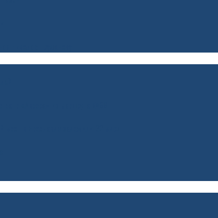
 газон
ки
нак Николаю Труфанову
илей
нотеатр «Аврора» из маршрута №68
ий мост в Ярославле заложили 32 млрд
е