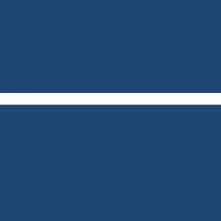
ской части Ярославля
 на Советской площади в Ярославле
е кольцо России Юрию Бычкову появится в Ярославле
ный ремонт
оту маршрутное такси
питализирован
на
нуть наземные пешеходные переходы