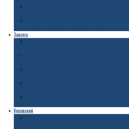
На аллее Ивана Ткаченко в Ярославле начали засеивать
В Ярославле велосипедист погиб под колесами иномар
В Дзержинском районе Ярославле открыли памятный з
Заволга
В Ярославле женщина попала под колеса двух автомоб
В Ярославле могут временно исключить остановку «Ки
Построят к 2029 году: в федеральном бюджете на трет
Вандалы испортили музыкальную площадку в Ярославл
Под Ярославлем построят новую дорогу
Кировский
В Ярославле открыли «Шахматный бульвар»