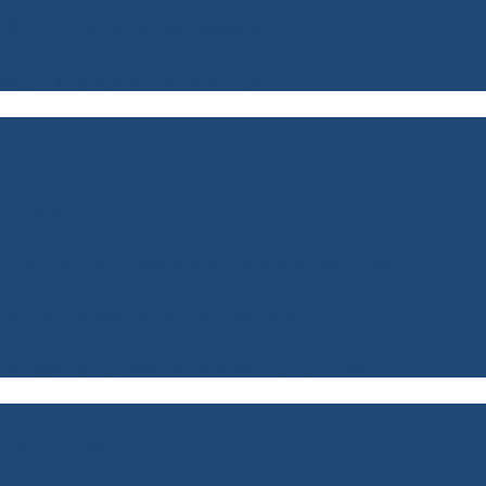
 10 шезлонгов и 5 световых деревьев
ров для вторсырья в Юбилейном парке
ли отель
ославле получил положительное заключение экспертизы
 к внутренним работам после монтажа кровли
ва территории у новой поликлиники на улице Гоголя
ь для «Балтики»