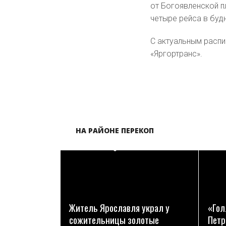
от Богоявленской 
четыре рейса в буд
С актуальным расп
«Яргортранс».
НА РАЙОНЕ ПЕРЕКОП
ПОДРОБНЕЕ
Житель Ярославля украл у
«Гол
сожительницы золотые
Петр