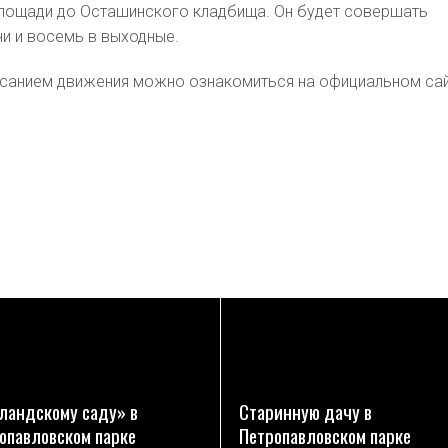
площади до Осташинского кладбища. Он будет совершать
ни и восемь в выходные.
исанием движения можно ознакомиться на официальном са
ПОДРОБНЕЕ
ПОДРОБНЕЕ
ландскому саду» в
Старинную дачу в
опавловском парке
Петропавловском парке