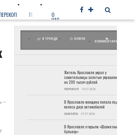
ПЕРЕКОП
ПЯТЕРКА
О
ФРУНЗЕНСКИЙ
ПРОЧЕЕ
НАС
В ТРЕНДЕ
НОВОЕ
КОММЕНТАРИИ
х
Житель Ярославля украл у
сожительницы золотые украшения
на 200 тысяч рублей
ПЕРЕКОП
15.07.2026
В Ярославле женщина попала под
» –
колеса двух автомобилей
ЗАВОЛГА
07.07.2026
В Ярославле открыли «Шахматный
т
бульвар»