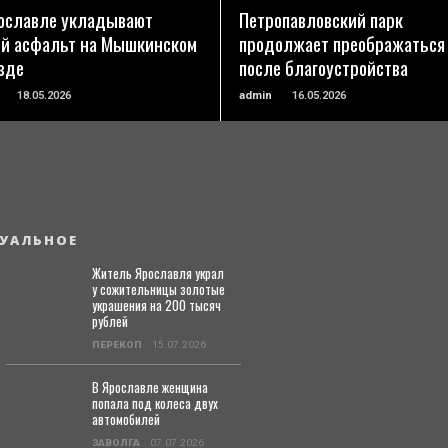
ославле укладывают
Петропавловский парк
й асфальт на Мышкинском
продолжает преображаться
зде
после благоустройства
18.05.2026
admin
16.05.2026
УАЛЬНОЕ
Житель Ярославля украл
у сожительницы золотые
украшения на 200 тысяч
рублей
ПЕРЕКОП
15.07.2026
В Ярославле женщина
попала под колеса двух
автомобилей
ЗАВОЛГА
07.07.2026