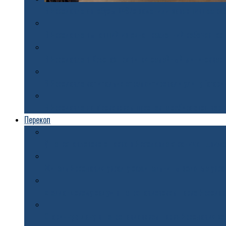
В Ярославле автобусы №97с заменили завершившее раб
В Ярославле выпавший из окна трехлетний ребенок гос
В Ярославле в Крестах появится семейный мини-сквер
В Ярославле капитально отремонтировали улицу Гагари
В Ярославле на Московском проспекте собираются вер
Перекоп
У Петропавловского парка в Ярославле ограничат движ
Житель Ярославля украл у сожительницы золотые укра
«Голландскому саду» в Петропавловском парке Ярослав
Старинную дачу в Петропавловском парке Ярославля хо