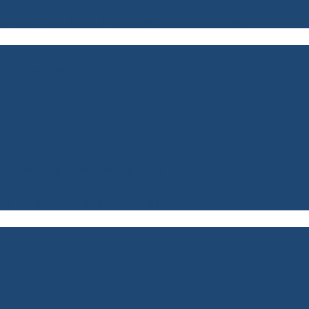
ал иномарку и перевел мошенникам более 5 миллионов
гкоатлетического манежа
ва
 10 шезлонгов и 5 световых деревьев
ров для вторсырья в Юбилейном парке
ли отель