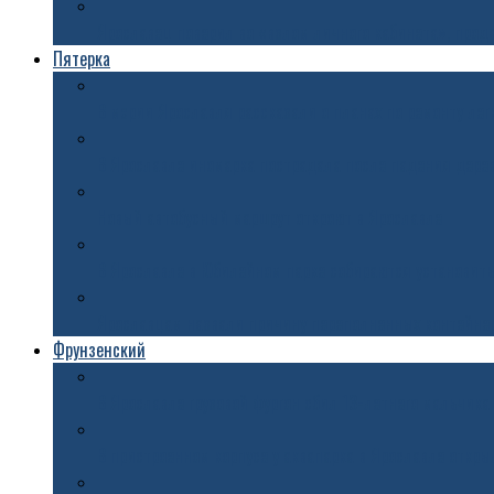
Ярославец поверил во «взлом личного кабинета», прод
Пятерка
В мэрии Ярославля рассказали о планах по ремонту ле
В Ярославле иномарка пострадала после падения дере
Новый автобусный маршрут откроют в Ярославле
В Ярославле в Юбилейном парке собираются установить
Ярославцам назвали причину переполненных контейне
Фрунзенский
В Ярославле грузовой фургон сбил 13-летнего мальчика
В пристроенном корпусе у аквапарка в Ярославле откры