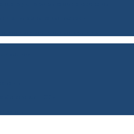
ославле получил положительное заключение экспертизы
 к внутренним работам после монтажа кровли
ва территории у новой поликлиники на улице Гоголя
ь для «Балтики»
о отменить
рса «Экспортер года — 2021»
 в Ярославль