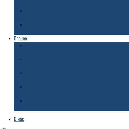
Проект застройки бывшего стадиона «Локомотив» в Яр
В поликлинике на улице Гоголя в Ярославле приступят
В Ярославле определили подрядчика для благоустройст
Прочее
В Ярославской области вырастят пивоваренный ячмен
Ярославцев ждут два салюта на майские праздники
В Ярославской области масочный режим могут временн
В Ярославле наградили победителей и призеров конку
Первая партия автобусов новых перевозчиков приехала
О нас