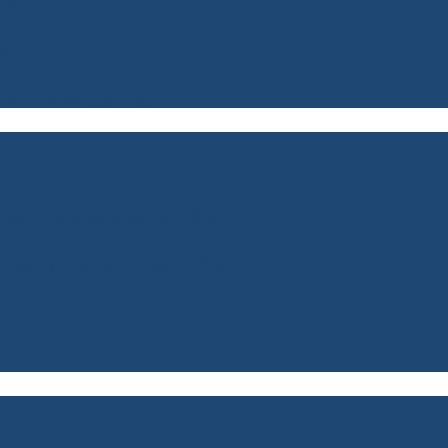
 газон
ки
нак Николаю Труфанову
илей
нотеатр «Аврора» из маршрута №68
ий мост в Ярославле заложили 32 млрд
е