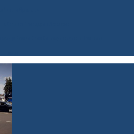
ской части Ярославля
 на Советской площади в Ярославле
е кольцо России Юрию Бычкову появится в Ярославле
ный ремонт