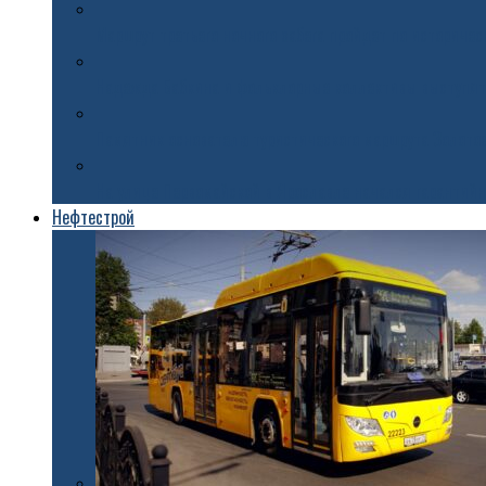
Маршрут третьего ночного забега пройдет по историче
Надежда Бабкина и фольклорные коллективы выступят
Памятник основателю туристического маршрута Золото
На улице Первомайской в Ярославле начался гарантий
Нефтестрой