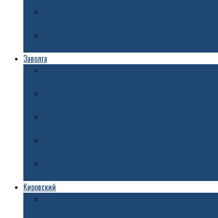
На аллее Ивана Ткаченко в Ярославле начали засеивать
В Ярославле велосипедист погиб под колесами иномар
В Дзержинском районе Ярославле открыли памятный з
Заволга
В Ярославле женщина попала под колеса двух автомоб
В Ярославле могут временно исключить остановку «Ки
Построят к 2029 году: в федеральном бюджете на трет
Вандалы испортили музыкальную площадку в Ярославл
Под Ярославлем построят новую дорогу
Кировский
В Ярославле открыли «Шахматный бульвар»