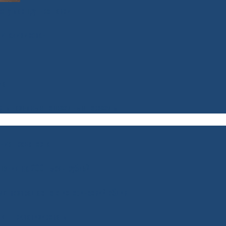
оту маршрутное такси
питализирован
на
нуть наземные пешеходные переходы
ение транспорта
шения на 200 тысяч рублей
ля возвращают его исторический облик
тят приватизировать