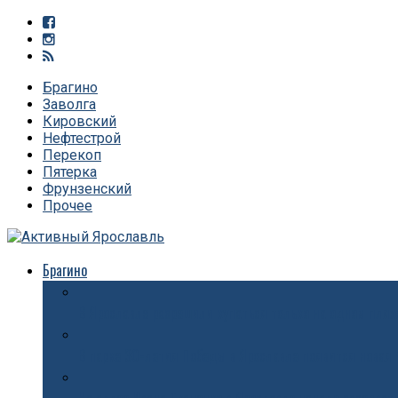
Брагино
Заволга
Кировский
Нефтестрой
Перекоп
Пятерка
Фрунзенский
Прочее
Брагино
В Ярославле разрешили купаться только на одном пля
В парке 30-летия Победы в Ярославле появится новая 