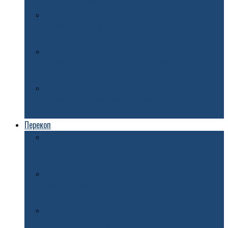
госпитализирован
В Ярославле в Крестах появится семейный мини-
сквер
В Ярославле капитально отремонтировали улицу
Гагарина
В Ярославле на Московском проспекте собираются
вернуть наземные пешеходные переходы
Перекоп
У Петропавловского парка в Ярославле ограничат
движение транспорта
Житель Ярославля украл у сожительницы золотые
украшения на 200 тысяч рублей
«Голландскому саду» в Петропавловском парке