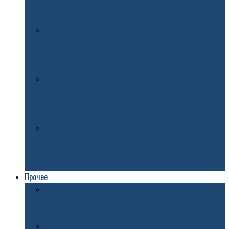
В пристроенном корпусе у аквапарка в Ярославле
открыли отель
Проект застройки бывшего стадиона «Локомотив» в
Ярославле получил положительное заключение
экспертизы
В поликлинике на улице Гоголя в Ярославле
приступят к внутренним работам после монтажа
кровли
В Ярославле определили подрядчика для
благоустройства территории у новой поликлиники на
улице Гоголя
Прочее
В Ярославской области вырастят пивоваренный
ячмень для «Балтики»