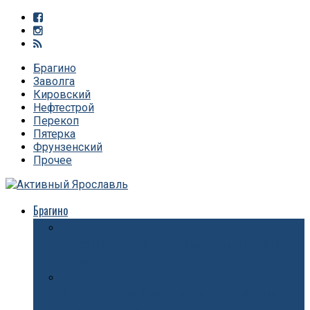
Брагино
Заволга
Кировский
Нефтестрой
Перекоп
Пятерка
Фрунзенский
Прочее
Брагино
В Ярославле разрешили купаться только на одном
пляже
В парке 30-летия Победы в Ярославле появится