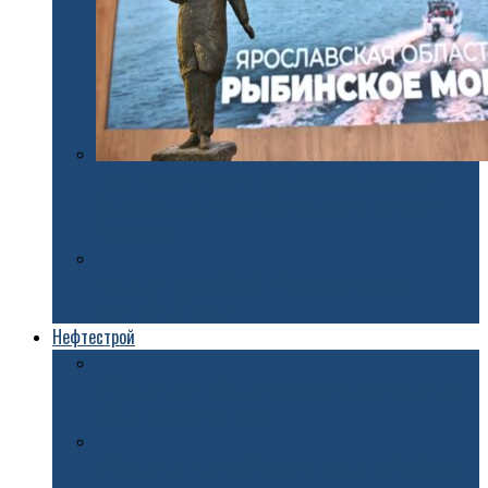
Памятник основателю туристического маршрута
Золотое кольцо России Юрию Бычкову появится в
Ярославле
На улице Первомайской в Ярославле начался
гарантийный ремонт
Нефтестрой
В Ярославле автобусы №97с заменили завершившее
работу маршрутное такси
В Ярославле выпавший из окна трехлетний ребенок