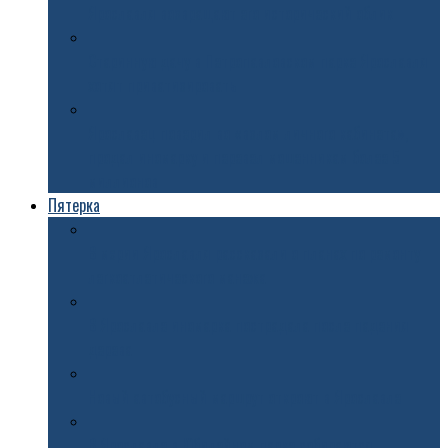
Ярославля возвращают его исторический облик
Старинную дачу в Петропавловском парке Ярославля
хотят приватизировать
Ярославец поверил во «взлом личного кабинета»,
продал иномарку и перевел мошенникам более 5
миллионов
Пятерка
В мэрии Ярославля рассказали о планах по ремонту
легкоатлетического манежа
В Ярославле иномарка пострадала после падения
дерева
Новый автобусный маршрут откроют в Ярославле
В Ярославле в Юбилейном парке собираются