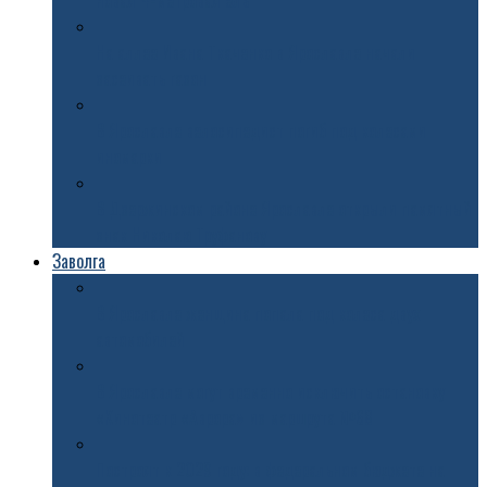
новая 4-метровая ель
На аллее Ивана Ткаченко в Ярославле начали
засеивать газон
В Ярославле велосипедист погиб под колесами
иномарки
В Дзержинском районе Ярославле открыли памятный
знак Николаю Труфанову
Заволга
В Ярославле женщина попала под колеса двух
автомобилей
В Ярославле могут временно исключить остановку
«Кинотеатр «Аврора» из маршрута №68
Построят к 2029 году: в федеральном бюджете на