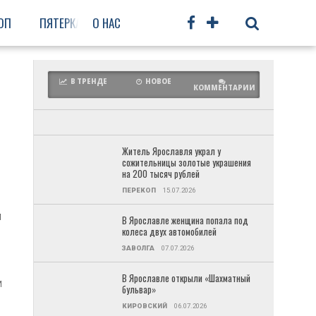
ОП
ПЯТЕРКА
О НАС
ФРУНЗЕНСКИЙ
ПРОЧЕЕ
В ТРЕНДЕ
НОВОЕ
КОММЕНТАРИИ
Житель Ярославля украл у
сожительницы золотые украшения
на 200 тысяч рублей
ПЕРЕКОП
15.07.2026
м
В Ярославле женщина попала под
колеса двух автомобилей
ЗАВОЛГА
07.07.2026
и
В Ярославле открыли «Шахматный
м
бульвар»
КИРОВСКИЙ
06.07.2026