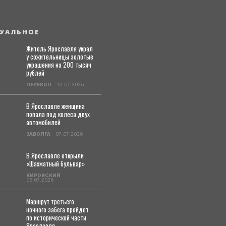
УАЛЬНОЕ
Житель Ярославля украл
у сожительницы золотые
украшения на 200 тысяч
рублей
ПЕРЕКОП
15.07.2026
В Ярославле женщина
попала под колеса двух
автомобилей
ЗАВОЛГА
07.07.2026
В Ярославле открыли
«Шахматный бульвар»
КИРОВСКИЙ
06.07.2026
Маршрут третьего
ночного забега пройдет
по исторической части
Ярославля