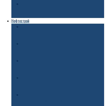
На улице Первомайской в Ярославле начался
гарантийный ремонт
Нефтестрой
В Ярославле автобусы №97с заменили завершившее
работу маршрутное такси
В Ярославле выпавший из окна трехлетний ребенок
госпитализирован
В Ярославле в Крестах появится семейный мини-
сквер
В Ярославле капитально отремонтировали улицу
Гагарина
В Ярославле на Московском проспекте собираются