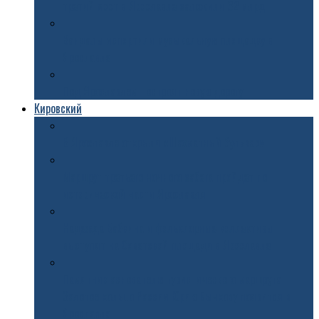
третий мост в Ярославле заложили 32 млрд
Вандалы испортили музыкальную площадку в
Ярославле
Под Ярославлем построят новую дорогу
Кировский
В Ярославле открыли «Шахматный бульвар»
Маршрут третьего ночного забега пройдет по
исторической части Ярославля
Надежда Бабкина и фольклорные коллективы
выступят на Советской площади в Ярославле
Памятник основателю туристического маршрута
Золотое кольцо России Юрию Бычкову появится в
Ярославле