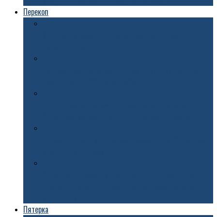
вернуть наземные пешеходные переходы
Перекоп
У Петропавловского парка в Ярославле ограничат
движение транспорта
Житель Ярославля украл у сожительницы золотые
украшения на 200 тысяч рублей
«Голландскому саду» в Петропавловском парке
Ярославля возвращают его исторический облик
Старинную дачу в Петропавловском парке Ярославля
хотят приватизировать
Ярославец поверил во «взлом личного кабинета»,
продал иномарку и перевел мошенникам более 5
миллионов
Пятерка