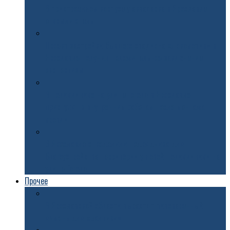
В пристроенном корпусе у аквапарка в Ярославле
открыли отель
Проект застройки бывшего стадиона «Локомотив» в
Ярославле получил положительное заключение
экспертизы
В поликлинике на улице Гоголя в Ярославле
приступят к внутренним работам после монтажа
кровли
В Ярославле определили подрядчика для
благоустройства территории у новой поликлиники на
улице Гоголя
Прочее
В Ярославской области вырастят пивоваренный
ячмень для «Балтики»