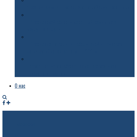
Ярославцев ждут два салюта на майские праздники
В Ярославской области масочный режим могут
временно отменить
В Ярославле наградили победителей и призеров
конкурса «Экспортер года — 2021»
Первая партия автобусов новых перевозчиков
приехала в Ярославль
О нас
Facebook