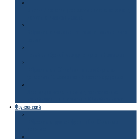
В мэрии Ярославля рассказали о планах по ремонту
легкоатлетического манежа
В Ярославле иномарка пострадала после падения
дерева
Новый автобусный маршрут откроют в Ярославле
В Ярославле в Юбилейном парке собираются
установить 10 шезлонгов и 5 световых деревьев
Ярославцам назвали причину переполненных
контейнеров для вторсырья в Юбилейном парке
Фрунзенский
В Ярославле грузовой фургон сбил 13-летнего
мальчика