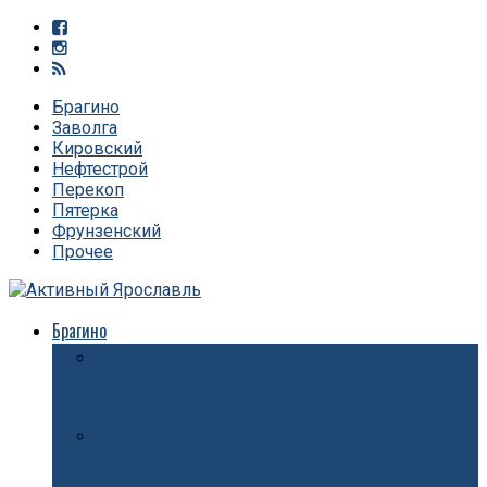
Брагино
Заволга
Кировский
Нефтестрой
Перекоп
Пятерка
Фрунзенский
Прочее
Брагино
В Ярославле разрешили купаться только на одном
пляже
В парке 30-летия Победы в Ярославле появится