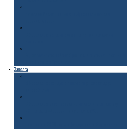
новая 4-метровая ель
На аллее Ивана Ткаченко в Ярославле начали
засеивать газон
В Ярославле велосипедист погиб под колесами
иномарки
В Дзержинском районе Ярославле открыли памятный
знак Николаю Труфанову
Заволга
В Ярославле женщина попала под колеса двух
автомобилей
В Ярославле могут временно исключить остановку
«Кинотеатр «Аврора» из маршрута №68
Построят к 2029 году: в федеральном бюджете на