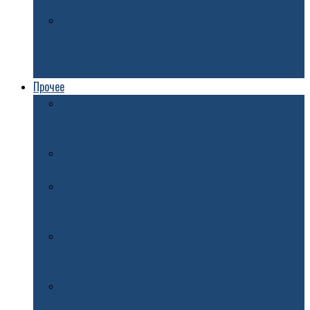
кровли
В Ярославле определили подрядчика для
благоустройства территории у новой поликлиники на
улице Гоголя
Прочее
В Ярославской области вырастят пивоваренный
ячмень для «Балтики»
Ярославцев ждут два салюта на майские праздники
В Ярославской области масочный режим могут
временно отменить
В Ярославле наградили победителей и призеров
конкурса «Экспортер года — 2021»
Первая партия автобусов новых перевозчиков