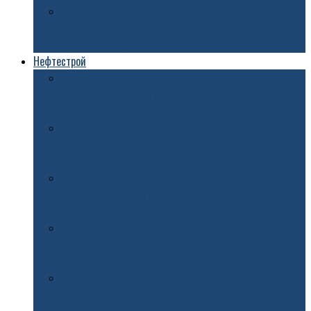
На улице Первомайской в Ярославле начался
гарантийный ремонт
Нефтестрой
В Ярославле автобусы №97с заменили завершившее
работу маршрутное такси
В Ярославле выпавший из окна трехлетний ребенок
госпитализирован
В Ярославле в Крестах появится семейный мини-
сквер
В Ярославле капитально отремонтировали улицу
Гагарина
В Ярославле на Московском проспекте собираются