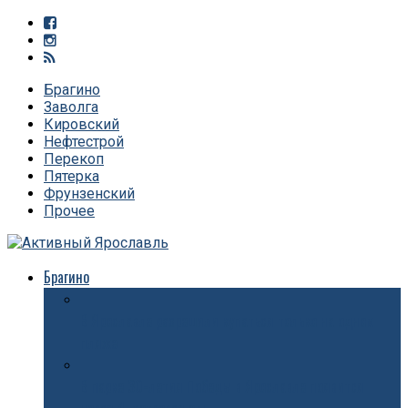
Брагино
Заволга
Кировский
Нефтестрой
Перекоп
Пятерка
Фрунзенский
Прочее
Брагино
В Ярославле разрешили купаться только на одном
пляже
В парке 30-летия Победы в Ярославле появится