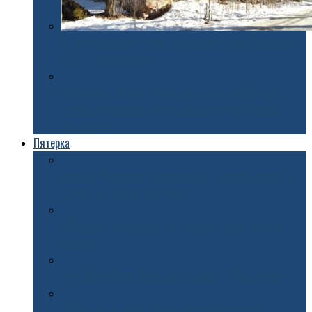
Старинную дачу в Петропавловском парке Ярославля
хотят приватизировать
Ярославец поверил во «взлом личного кабинета»,
продал иномарку и перевел мошенникам более 5
миллионов
Пятерка
В мэрии Ярославля рассказали о планах по ремонту
легкоатлетического манежа
В Ярославле иномарка пострадала после падения
дерева
Новый автобусный маршрут откроют в Ярославле
В Ярославле в Юбилейном парке собираются