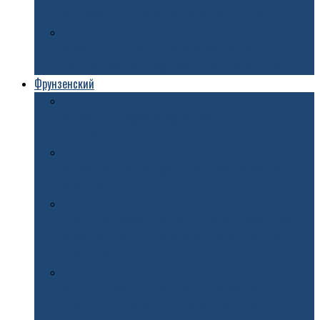
установить 10 шезлонгов и 5 световых деревьев
Ярославцам назвали причину переполненных
контейнеров для вторсырья в Юбилейном парке
Фрунзенский
В Ярославле грузовой фургон сбил 13-летнего
мальчика
В пристроенном корпусе у аквапарка в Ярославле
открыли отель
Проект застройки бывшего стадиона «Локомотив» в
Ярославле получил положительное заключение
экспертизы
В поликлинике на улице Гоголя в Ярославле
приступят к внутренним работам после монтажа