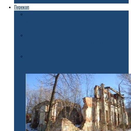
вернуть наземные пешеходные переходы
Перекоп
У Петропавловского парка в Ярославле ограничат
движение транспорта
Житель Ярославля украл у сожительницы золотые
украшения на 200 тысяч рублей
«Голландскому саду» в Петропавловском парке
Ярославля возвращают его исторический облик