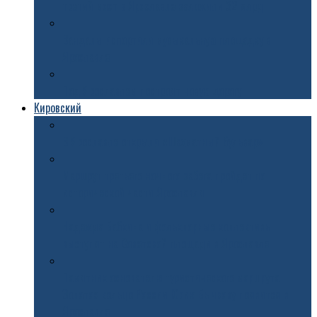
третий мост в Ярославле заложили 32 млрд
Вандалы испортили музыкальную площадку в
Ярославле
Под Ярославлем построят новую дорогу
Кировский
В Ярославле открыли «Шахматный бульвар»
Маршрут третьего ночного забега пройдет по
исторической части Ярославля
Надежда Бабкина и фольклорные коллективы
выступят на Советской площади в Ярославле
Памятник основателю туристического маршрута
Золотое кольцо России Юрию Бычкову появится в
Ярославле