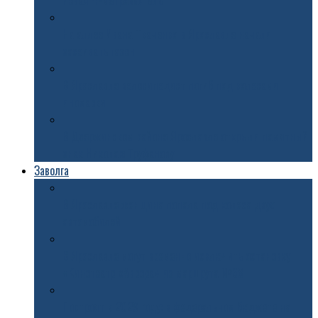
новая 4-метровая ель
На аллее Ивана Ткаченко в Ярославле начали
засеивать газон
В Ярославле велосипедист погиб под колесами
иномарки
В Дзержинском районе Ярославле открыли памятный
знак Николаю Труфанову
Заволга
В Ярославле женщина попала под колеса двух
автомобилей
В Ярославле могут временно исключить остановку
«Кинотеатр «Аврора» из маршрута №68
Построят к 2029 году: в федеральном бюджете на