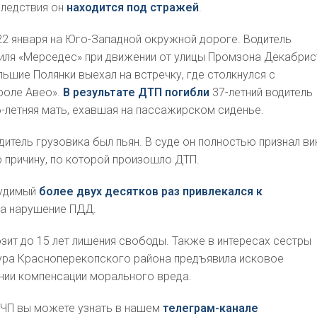
следствия он
находится под стражей
.
2 января на Юго-Западной окружной дороге. Водитель
иля «Мерседес» при движении от улицы Промзона Декабрис
льшие Полянки выехал на встречку, где столкнулся с
оле Авео».
В результате ДТП погибли
37-летний водитель
6-летняя мать, ехавшая на пассажирском сиденье.
итель грузовика был пьян. В суде он полностью признал ви
 причину, по которой произошло ДТП.
судимый
более двух десятков раз привлекался к
а нарушение ПДД.
зит до 15 лет лишения свободы. Также в интересах сестры
ура Красноперекопского района предъявила исковое
нии компенсации морального вреда.
 ЧП вы можете узнать в нашем
телеграм-канале