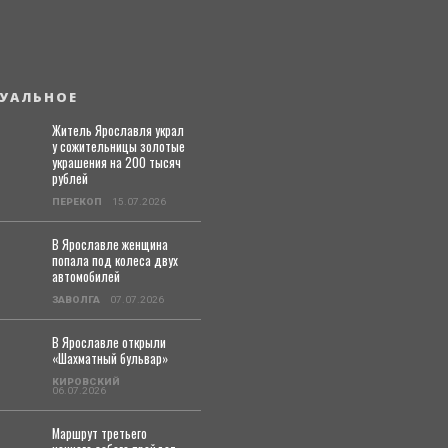
УАЛЬНОЕ
Житель Ярославля украл
у сожительницы золотые
украшения на 200 тысяч
рублей
ПЕРЕКОП
15.07.2026
В Ярославле женщина
попала под колеса двух
автомобилей
ЗАВОЛГА
07.07.2026
В Ярославле открыли
«Шахматный бульвар»
КИРОВСКИЙ
06.07.2026
Маршрут третьего