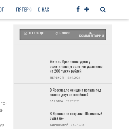
ОП
ПЯТЕРКА
О НАС
ФРУНЗЕНСКИЙ
ПРОЧЕЕ
В ТРЕНДЕ
НОВОЕ
КОММЕНТАРИИ
Житель Ярославля украл у
сожительницы золотые украшения
на 200 тысяч рублей
ПЕРЕКОП
15.07.2026
В Ярославле женщина попала под
колеса двух автомобилей
ЗАВОЛГА
07.07.2026
го-
Он
В Ярославле открыли «Шахматный
бульвар»
ух
КИРОВСКИЙ
06.07.2026