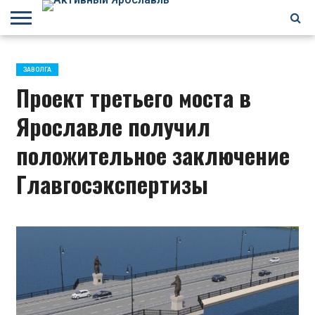
БРАГИНО
ЗАВОЛГА
КИРОВСКИЙ
НЕФТЕСТРОЙ
ПЕРЕКОП
ПЯТЕРКА
ФРУНЗЕНСКИЙ
ПРОЧЕЕ
ЗАВОЛГА
Проект третьего моста в
Ярославле получил
положительное заключение
Главгосэкспертизы