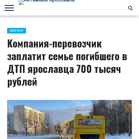
БРАГИНО
ЗАВОЛГА
КИРОВСКИЙ
НЕФТЕСТРОЙ
ПЕРЕКОП
ПЯТЕРКА
ФРУНЗЕНСКИЙ
ПРОЧЕЕ
БРАГИНО
Компания-перевозчик
заплатит семье погибшего в
ДТП ярославца 700 тысяч
рублей