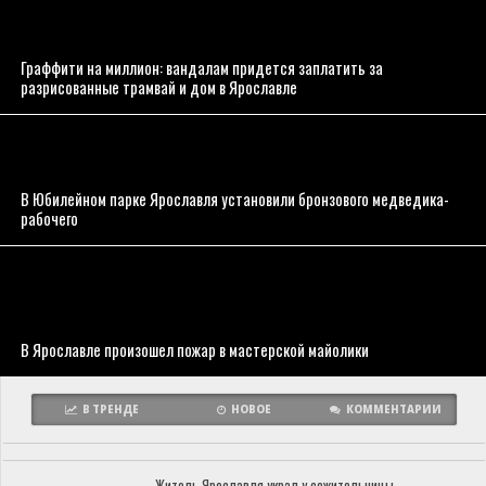
Граффити на миллион: вандалам придется заплатить за
разрисованные трамвай и дом в Ярославле
В Юбилейном парке Ярославля установили бронзового медведика-
рабочего
В Ярославле произошел пожар в мастерской майолики
В ТРЕНДЕ
НОВОЕ
КОММЕНТАРИИ
Житель Ярославля украл у сожительницы