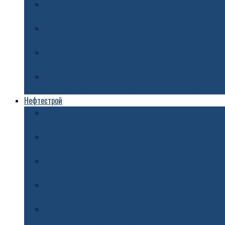
Маршрут третьего ночного забега пройдет по историче
Надежда Бабкина и фольклорные коллективы выступят
Памятник основателю туристического маршрута Золото
На улице Первомайской в Ярославле начался гарантий
Нефтестрой
В Ярославле автобусы №97с заменили завершившее раб
В Ярославле выпавший из окна трехлетний ребенок гос
В Ярославле в Крестах появится семейный мини-сквер
В Ярославле капитально отремонтировали улицу Гагари
В Ярославле на Московском проспекте собираются вер