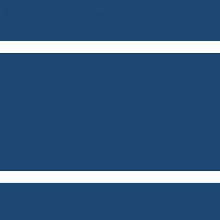
 10 шезлонгов и 5 световых деревьев
ров для вторсырья в Юбилейном парке
ли отель
ославле получил положительное заключение экспертизы
 к внутренним работам после монтажа кровли
ва территории у новой поликлиники на улице Гоголя
ь для «Балтики»