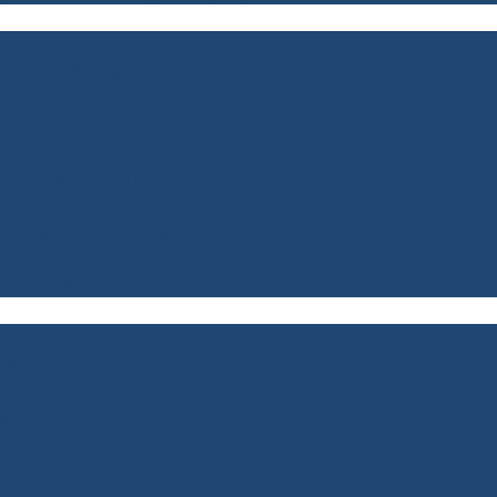
шения на 200 тысяч рублей
ля возвращают его исторический облик
тят приватизировать
ал иномарку и перевел мошенникам более 5 миллионов
должают возрождать водоемы
гкоатлетического манежа
ва