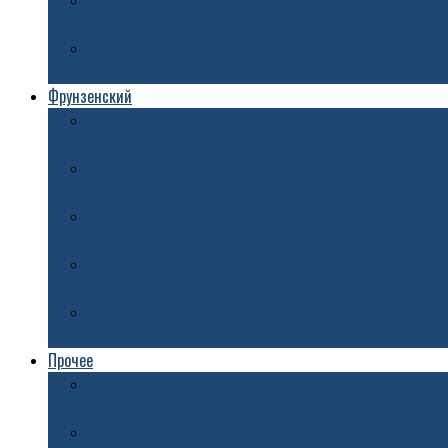
В Ярославле в Юбилейном парке собираются установить
Ярославцам назвали причину переполненных контейне
Фрунзенский
В Ярославле грузовой фургон сбил 13-летнего мальчика
В пристроенном корпусе у аквапарка в Ярославле откры
Проект застройки бывшего стадиона «Локомотив» в Яр
В поликлинике на улице Гоголя в Ярославле приступят
В Ярославле определили подрядчика для благоустройст
Прочее
В Ярославской области вырастят пивоваренный ячмен