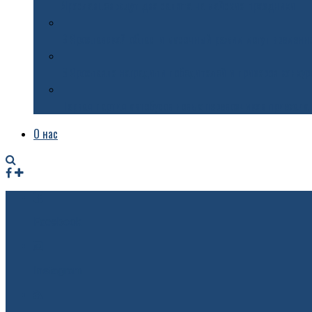
Ярославцев ждут два салюта на майские праздники
В Ярославской области масочный режим могут временн
В Ярославле наградили победителей и призеров конку
Первая партия автобусов новых перевозчиков приехала
О нас
Facebook
Instagram