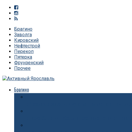
Брагино
Заволга
Кировский
Нефтестрой
Перекоп
Пятерка
Фрунзенский
Прочее
Брагино
В Ярославле разрешили купаться только на одном пля
В парке 30-летия Победы в Ярославле появится новая 