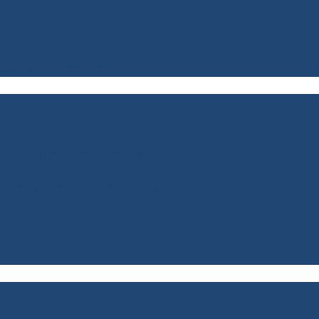
 газон
ки
нак Николаю Труфанову
илей
нотеатр «Аврора» из маршрута №68
ий мост в Ярославле заложили 32 млрд
е