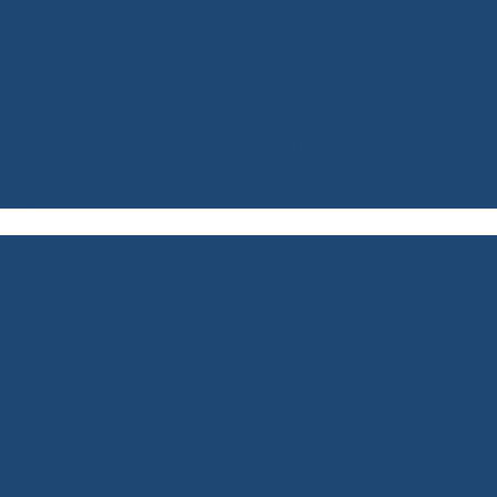
ской части Ярославля
 на Советской площади в Ярославле
е кольцо России Юрию Бычкову появится в Ярославле
ный ремонт
оту маршрутное такси
питализирован
на
нуть наземные пешеходные переходы