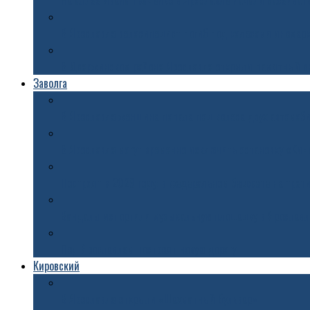
На аллее Ивана Ткаченко в Ярославле начали засеивать
В Ярославле велосипедист погиб под колесами иномар
В Дзержинском районе Ярославле открыли памятный з
Заволга
В Ярославле женщина попала под колеса двух автомоб
В Ярославле могут временно исключить остановку «Ки
Построят к 2029 году: в федеральном бюджете на трет
Вандалы испортили музыкальную площадку в Ярославл
Под Ярославлем построят новую дорогу
Кировский
В Ярославле открыли «Шахматный бульвар»