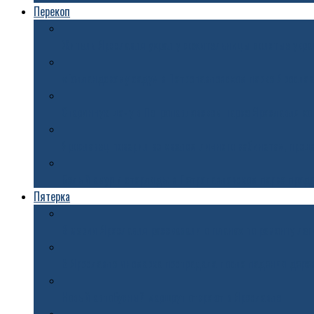
Перекоп
Житель Ярославля украл у сожительницы золотые укра
«Голландскому саду» в Петропавловском парке Ярослав
Старинную дачу в Петропавловском парке Ярославля хо
Ярославец поверил во «взлом личного кабинета», прод
Белый амур и стерлядь: в Петропавловском парке про
Пятерка
В мэрии Ярославля рассказали о планах по ремонту ле
В Ярославле иномарка пострадала после падения дере
Новый автобусный маршрут откроют в Ярославле