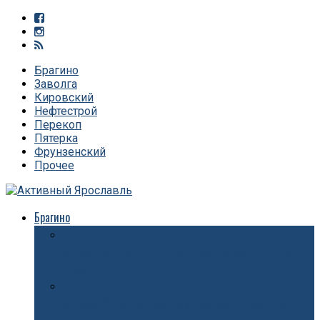
Брагино
Заволга
Кировский
Нефтестрой
Перекоп
Пятерка
Фрунзенский
Прочее
Брагино
В Ярославле разрешили купаться только на одном
пляже
В парке 30-летия Победы в Ярославле появится