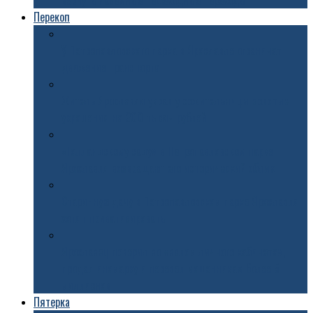
вернуть наземные пешеходные переходы
Перекоп
У Петропавловского парка в Ярославле ограничат
движение транспорта
Житель Ярославля украл у сожительницы золотые
украшения на 200 тысяч рублей
«Голландскому саду» в Петропавловском парке
Ярославля возвращают его исторический облик
Старинную дачу в Петропавловском парке Ярославля
хотят приватизировать
Ярославец поверил во «взлом личного кабинета»,
продал иномарку и перевел мошенникам более 5
миллионов
Пятерка