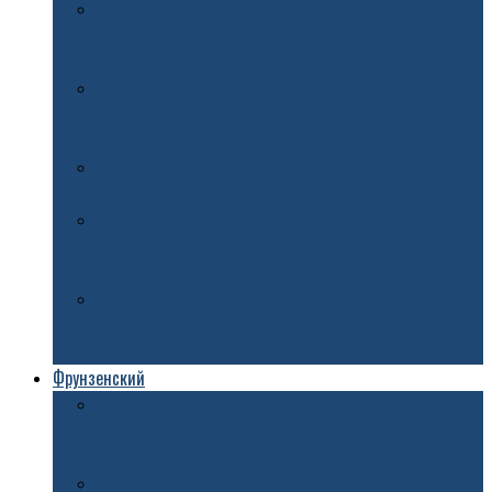
В мэрии Ярославля рассказали о планах по ремонту
легкоатлетического манежа
В Ярославле иномарка пострадала после падения
дерева
Новый автобусный маршрут откроют в Ярославле
В Ярославле в Юбилейном парке собираются
установить 10 шезлонгов и 5 световых деревьев
Ярославцам назвали причину переполненных
контейнеров для вторсырья в Юбилейном парке
Фрунзенский
В Ярославле грузовой фургон сбил 13-летнего
мальчика