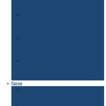
В пристроенном корпусе у аквапарка в Ярославле
открыли отель
Проект застройки бывшего стадиона «Локомотив» в
Ярославле получил положительное заключение
экспертизы
В поликлинике на улице Гоголя в Ярославле
приступят к внутренним работам после монтажа
кровли
В Ярославле определили подрядчика для
благоустройства территории у новой поликлиники на
улице Гоголя
Прочее
В Ярославской области вырастят пивоваренный
ячмень для «Балтики»