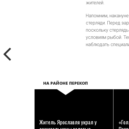
жителей.
Напомним, накануне
стерляди. Перед за
поскольку стерлядь
условиям рыбой. Те
наблюдать специали
НА РАЙОНЕ ПЕРЕКОП
ПОДРОБНЕЕ
Житель Ярославля украл у
«Гол
сожительницы золотые
Петр