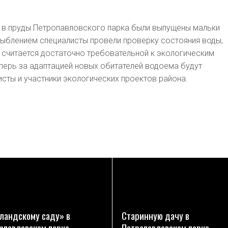
 в пруды Петропавловского парка были выпущены мальки
рыблением специалисты провели проверку состояния воды,
 считается достаточно требовательной к экологическим
перь за адаптацией новых обитателей водоема будут
сты и участники экологических проектов района.
ПОДРОБНЕЕ
ПОДРОБНЕЕ
ландскому саду» в
Старинную дачу в
опавловском парке
Петропавловском парке