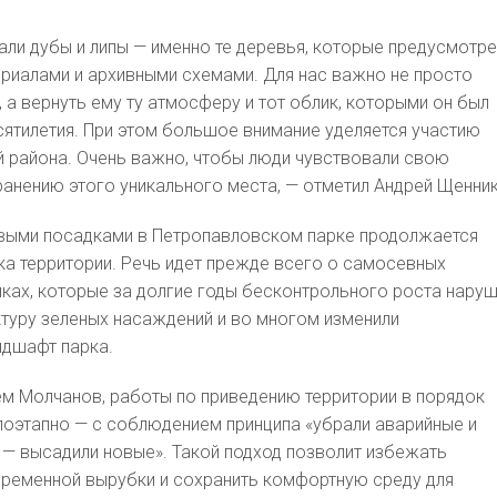
ли дубы и липы — именно те деревья, которые предусмотр
риалами и архивными схемами. Для нас важно не просто
 а вернуть ему ту атмосферу и тот облик, которыми он был
сятилетия. При этом большое внимание уделяется участию
 района. Очень важно, чтобы люди чувствовали свою
ранению этого уникального места, — отметил Андрей Щенни
выми посадками в Петропавловском парке продолжается
ка территории. Речь идет прежде всего о самосевных
иках, которые за долгие годы бесконтрольного роста нару
туру зеленых насаждений и во многом изменили
ндшафт парка.
ем Молчанов, работы по приведению территории в порядок
поэтапно — с соблюдением принципа «убрали аварийные и
— высадили новые». Такой подход позволит избежать
ременной вырубки и сохранить комфортную среду для