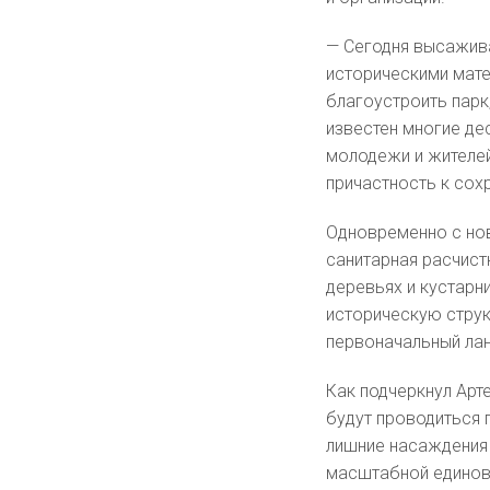
— Сегодня высажива
историческими мате
благоустроить парк,
известен многие де
молодежи и жителей
причастность к сох
Одновременно с но
санитарная расчист
деревьях и кустарн
историческую струк
первоначальный ла
Как подчеркнул Арт
будут проводиться 
лишние насаждения 
масштабной единов