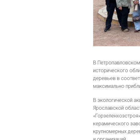
В Петропавловском
исторического обли
деревьев в соответ
максимально прибли
В экологической ак
Ярославской облас
«Горзеленхозстроя
керамического заво
крупномерных дерев
и организаций.