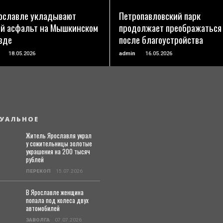
ославле укладывают
Петропавловский парк
й асфальт на Мышкинском
продолжает преображаться
зде
после благоустройства
18.05.2026
admin
16.05.2026
УАЛЬНОЕ
Житель Ярославля украл
у сожительницы золотые
украшения на 200 тысяч
рублей
ПЕРЕКОП
15.07.2026
В Ярославле женщина
попала под колеса двух
автомобилей
ЗАВОЛГА
07.07.2026