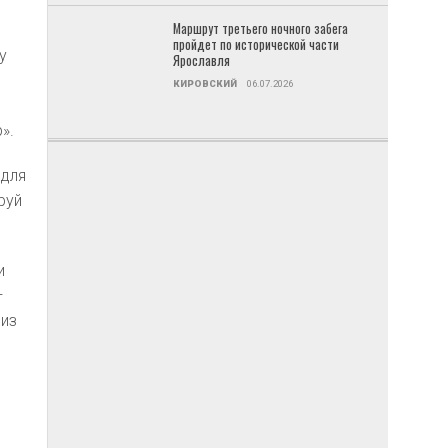
Маршрут третьего ночного забега
пройдет по исторической части
у
Ярославля
КИРОВСКИЙ
06.07.2026
».
 для
руй
и
—
 из