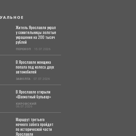
УАЛЬНОЕ
Житель Ярославля украл
у сожительницы золотые
украшения на 200 тысяч
рублей
ПЕРЕКОП
15.07.2026
В Ярославле женщина
попала под колеса двух
автомобилей
ЗАВОЛГА
07.07.2026
В Ярославле открыли
«Шахматный бульвар»
КИРОВСКИЙ
06.07.2026
Маршрут третьего
ночного забега пройдет
по исторической части
Ярославля