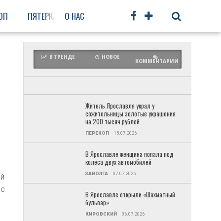
ОП
ПЯТЕРКА
О НАС
ФРУНЗЕНСКИЙ
ПРОЧЕЕ
В ТРЕНДЕ
НОВОЕ
КОММЕНТАРИИ
Житель Ярославля украл у
сожительницы золотые украшения
на 200 тысяч рублей
ПЕРЕКОП
15.07.2026
В Ярославле женщина попала под
колеса двух автомобилей
ЗАВОЛГА
07.07.2026
ой
ос
В Ярославле открыли «Шахматный
бульвар»
КИРОВСКИЙ
06.07.2026