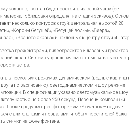
ому заданию, фонтан будет состоять из одной чаши (ее
 и материал облицовки определят на стадии эскизов). Основ
тавят несколько контуров струй: центральная высотой 20
еты», «Короны бегущей», «Бегущей волны», «Веера»,
адо», «Водного экрана» и наклонных к центру струй «Шатер
ветка прожекторами, видеопроектор и лазерный проектор
одный экран. Система управления сможет менять высоту ст
корости ветра.
ать в нескольких режимах: динамическом (водные картины 
 друга по расписанию), светодинамическом и шоу-режиме 
мпозиции. В спецификации указано светомузыкальное шоу
длительностью не более 250 секунд. Перечень композиций
чик. Также предусмотрен фоторежим «Slow-mo» – водные
ться с длительными интервалами, чтобы у посетителей была
ть снимки на фоне фонтана.