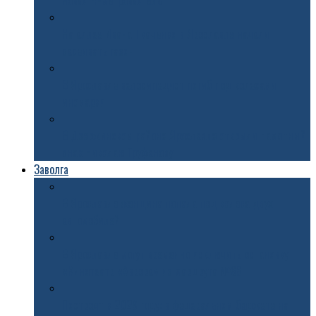
новая 4-метровая ель
На аллее Ивана Ткаченко в Ярославле начали
засеивать газон
В Ярославле велосипедист погиб под колесами
иномарки
В Дзержинском районе Ярославле открыли памятный
знак Николаю Труфанову
Заволга
В Ярославле женщина попала под колеса двух
автомобилей
В Ярославле могут временно исключить остановку
«Кинотеатр «Аврора» из маршрута №68
Построят к 2029 году: в федеральном бюджете на