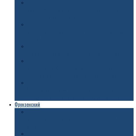
В мэрии Ярославля рассказали о планах по ремонту
легкоатлетического манежа
В Ярославле иномарка пострадала после падения
дерева
Новый автобусный маршрут откроют в Ярославле
В Ярославле в Юбилейном парке собираются
установить 10 шезлонгов и 5 световых деревьев
Ярославцам назвали причину переполненных
контейнеров для вторсырья в Юбилейном парке
Фрунзенский
В Ярославле грузовой фургон сбил 13-летнего
мальчика