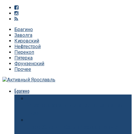
Брагино
Заволга
Кировский
Нефтестрой
Перекоп
Пятерка
Фрунзенский
Прочее
Брагино
В Ярославле разрешили купаться только на одном
пляже
В парке 30-летия Победы в Ярославле появится