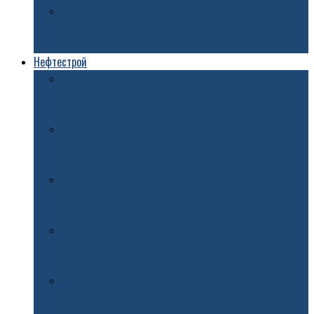
На улице Первомайской в Ярославле начался
гарантийный ремонт
Нефтестрой
В Ярославле автобусы №97с заменили завершившее
работу маршрутное такси
В Ярославле выпавший из окна трехлетний ребенок
госпитализирован
В Ярославле в Крестах появится семейный мини-
сквер
В Ярославле капитально отремонтировали улицу
Гагарина
В Ярославле на Московском проспекте собираются