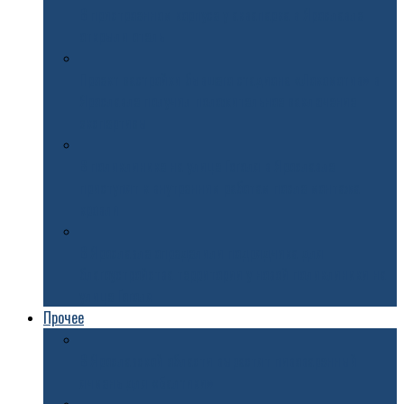
В пристроенном корпусе у аквапарка в Ярославле
открыли отель
Проект застройки бывшего стадиона «Локомотив» в
Ярославле получил положительное заключение
экспертизы
В поликлинике на улице Гоголя в Ярославле
приступят к внутренним работам после монтажа
кровли
В Ярославле определили подрядчика для
благоустройства территории у новой поликлиники на
улице Гоголя
Прочее
В Ярославской области вырастят пивоваренный
ячмень для «Балтики»