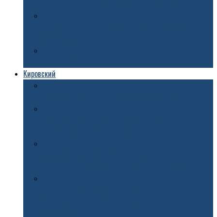
третий мост в Ярославле заложили 32 млрд
Вандалы испортили музыкальную площадку в
Ярославле
Под Ярославлем построят новую дорогу
Кировский
В Ярославле открыли «Шахматный бульвар»
Маршрут третьего ночного забега пройдет по
исторической части Ярославля
Надежда Бабкина и фольклорные коллективы
выступят на Советской площади в Ярославле
Памятник основателю туристического маршрута
Золотое кольцо России Юрию Бычкову появится в
Ярославле