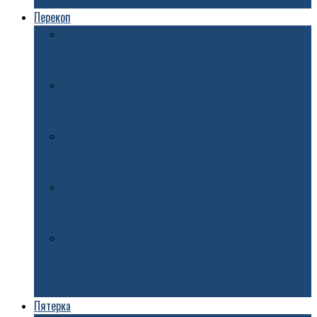
вернуть наземные пешеходные переходы
Перекоп
У Петропавловского парка в Ярославле ограничат
движение транспорта
Житель Ярославля украл у сожительницы золотые
украшения на 200 тысяч рублей
«Голландскому саду» в Петропавловском парке
Ярославля возвращают его исторический облик
Старинную дачу в Петропавловском парке Ярославля
хотят приватизировать
Ярославец поверил во «взлом личного кабинета»,
продал иномарку и перевел мошенникам более 5
миллионов
Пятерка